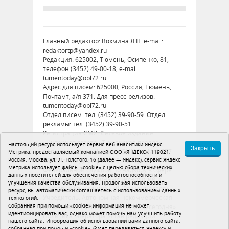
Главный редактор: Вохмина Л.Н. e-mail:
redaktortp@yandex.ru
Редакция: 625002, Тюмень, Осипенко, 81,
телефон (3452) 49-00-18, e-mail:
tumentoday@obl72.ru
Адрес для писем: 625000, Россия, Тюмень,
Почтамт, а/я 371. Для пресс-релизов:
tumentoday@obl72.ru
Отдел писем: тел. (3452) 39-90-59. Отдел
рекламы: тел. (3452) 39-90-51
Регистрация СМИ: Сетевое издание
«Интернет-газета «Тюменская правда»,
Настоящий ресурс использует сервис веб-аналитики Яндекс
Закрыть
регистрационный номер СМИ Эл № ФС77-
Метрика, предоставляемый компанией ООО «ЯНДЕКС», 119021,
Россия, Москва, ул. Л. Толстого, 16 (далее — Яндекс), сервис Яндекс
86575 от 26 декабря 2023 г. выдано
Метрика использует файлы «cookie» с целью сбора технических
Федеральной службой по надзору в сфере
данных посетителей для обеспечения работоспособности и
связи, информационных технологий и
улучшения качества обслуживания. Продолжая использовать
массовых коммуникаций (Роскомнадзор)
ресурс, Вы автоматически соглашаетесь с использованием данных
Учредитель: Автономная некоммерческая
технологий.
Собранная при помощи «cookie» информация не может
организация «Тюменская область сегодня»
идентифицировать вас, однако может помочь нам улучшить работу
Политика оператора
Устав редакции
нашего сайта. Информация об использовании вами данного сайта,
собранная при помощи «cookie», будет передаваться Яндексу и