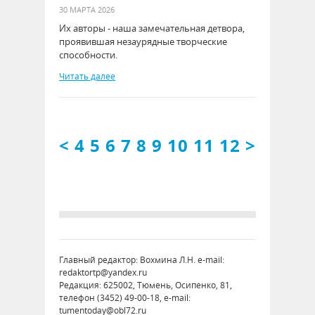
30 МАРТА 2026
Их авторы - наша замечательная детвора,
проявившая незаурядные творческие
способности.
Читать далее
<
4
5
6
7
8
9
10
11
12
>
Главный редактор: Вохмина Л.Н. e-mail:
redaktortp@yandex.ru
Редакция: 625002, Тюмень, Осипенко, 81,
телефон (3452) 49-00-18, e-mail:
tumentoday@obl72.ru