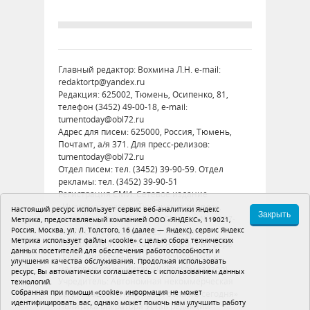
Главный редактор: Вохмина Л.Н. e-mail:
redaktortp@yandex.ru
Редакция: 625002, Тюмень, Осипенко, 81,
телефон (3452) 49-00-18, e-mail:
tumentoday@obl72.ru
Адрес для писем: 625000, Россия, Тюмень,
Почтамт, а/я 371. Для пресс-релизов:
tumentoday@obl72.ru
Отдел писем: тел. (3452) 39-90-59. Отдел
рекламы: тел. (3452) 39-90-51
Регистрация СМИ: Сетевое издание
«Интернет-газета «Тюменская правда»,
Настоящий ресурс использует сервис веб-аналитики Яндекс
Закрыть
регистрационный номер СМИ Эл № ФС77-
Метрика, предоставляемый компанией ООО «ЯНДЕКС», 119021,
Россия, Москва, ул. Л. Толстого, 16 (далее — Яндекс), сервис Яндекс
86575 от 26 декабря 2023 г. выдано
Метрика использует файлы «cookie» с целью сбора технических
Федеральной службой по надзору в сфере
данных посетителей для обеспечения работоспособности и
связи, информационных технологий и
улучшения качества обслуживания. Продолжая использовать
массовых коммуникаций (Роскомнадзор)
ресурс, Вы автоматически соглашаетесь с использованием данных
Учредитель: Автономная некоммерческая
технологий.
Собранная при помощи «cookie» информация не может
организация «Тюменская область сегодня»
идентифицировать вас, однако может помочь нам улучшить работу
Политика оператора
Устав редакции