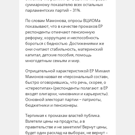
суммарному показателю всех остальных
парламентских партий – 31%.
По словам Мамонова, опросы ВЦИОМа
показывают, что в качестве промахов ЕР
респонденты отмечают пенсионную
реформу, коррупцию и неспособность
бороться с бедностью. Достижениями же
они считают стабильность, материнский
капитал, детские пособия, помощь
многодетным семьям и мир.
Отрицательной характеристикой ЕР Михаил
Мамонов назвал ее «персональный состав»,
быстро оговорившись, что речь, скорее, о
«стереотипах» (респонденты полагают: в ЕР
входят олигархи, чиновники и карьеристы).
Основной электорат партии − патриоты,
бюджетники и пенсионеры.
Терпимая к промахам властей публика.
Взлетели цены на продукты, а в
правительстве и не заметили! Вернут цены,
будет один расклад на выборах, не вернут –