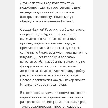
Другие партии, надо полагать, тоже
подсуетятся, сделают соответствующие
выводы из достижений и промахов
(которые на поверку вполне могут
обернуться достижениями) коллег.
Съезда «Единой России», тем более такого,
как раньше, не будет: странно бы это
выглядело, когда по настоятельному
призыву медиков и властей люди до
предела сократили контакты. Тут зять с
солнечного Ямала вернулся – месяца три не
виделись, шлет коробку «Саперави»,
встретиться бы, как обычно, намахнуть по
фужеру, – не может, боится заразить. С
дочерью за все лето виделись пару-тройку
раз, хотя живут в десяти минутах езды.
Правда, практически каждый вечер звонят.
И таких примеров пруд пруди.
В сложившейся ситуации форум правящей
партии в «живом формате» вызовет лишь
раздражение, on-line формат – в самый раз.
Тема с волонтерами – просто подарок, с