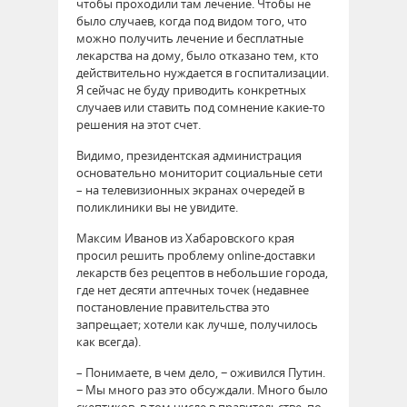
чтобы проходили там лечение. Чтобы не
было случаев, когда под видом того, что
можно получить лечение и бесплатные
лекарства на дому, было отказано тем, кто
действительно нуждается в госпитализации.
Я сейчас не буду приводить конкретных
случаев или ставить под сомнение какие-то
решения на этот счет.
Видимо, президентская администрация
основательно мониторит социальные сети
– на телевизионных экранах очередей в
поликлиники вы не увидите.
Максим Иванов из Хабаровского края
просил решить проблему online-доставки
лекарств без рецептов в небольшие города,
где нет десяти аптечных точек (недавнее
постановление правительства это
запрещает; хотели как лучше, получилось
как всегда).
– Понимаете, в чем дело, − оживился Путин.
− Мы много раз это обсуждали. Много было
скептиков, в том числе в правительстве, по