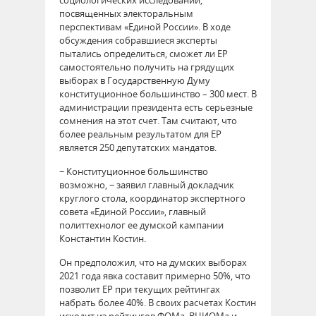
посвященных электоральным
перспективам «Единой России». В ходе
обсуждения собравшиеся эксперты
пытались определиться, сможет ли ЕР
самостоятельно получить на грядущих
выборах в Государственную Думу
конституционное большинство – 300 мест. В
администрации президента есть серьезные
сомнения на этот счет. Там считают, что
более реальным результатом для ЕР
является 250 депутатских мандатов.
− Конституционное большинство
возможно, − заявил главный докладчик
круглого стола, координатор экспертного
совета «Единой России», главный
политтехнолог ее думской кампании
Константин Костин.
Он предположил, что на думских выборах
2021 года явка составит примерно 50%, что
позволит ЕР при текущих рейтингах
набрать более 40%. В своих расчетах Костин
исходит из рейтингов ФОМа, ВЦИОМа и