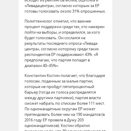
«Левадацентра», согласно которым за ЕР
готовы голосовать около 31% опрошенных.
Политтехнолог отметил, что важнее
процент поддержки среди тех, кто намерен
пойти на выборы, и определился, за кого
будет голосовать. Он сослался на
результаты последнего опроса «Левада-
центра», согласно которому среди таких
респондентов ЕР поддерживают 43%. «Я
предполагаю, что партия попадет в
диапазон 40–45%».
Константин Костин полагает, что благодаря
голосам, поданным за малые партии,
которые не пройдут пятипроцентный
барьер (тогда их голоса распределятся
между другими партиями), партия власти
сможет набрать по спискам более 111 мест.
По одномандатным округам ЕР может
претендовать более чем на 190 мандатов (в
2016 году ЕР провела в Думу 203
одномандатников). Костин обратил
внимание на то, что 39 одномандатников от