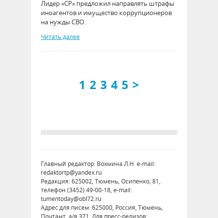
Лидер «СР» предложил направлять штрафы
иноагентов и имущество коррупционеров
на нужды СВО.
Читать далее
1
2
3
4
5
>
Главный редактор: Вохмина Л.Н. e-mail:
redaktortp@yandex.ru
Редакция: 625002, Тюмень, Осипенко, 81,
телефон (3452) 49-00-18, e-mail:
tumentoday@obl72.ru
Адрес для писем: 625000, Россия, Тюмень,
Почтамт, а/я 371. Для пресс-релизов: