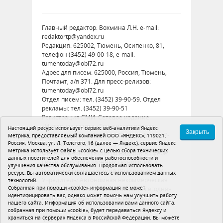
Главный редактор: Вохмина Л.Н. e-mail:
redaktortp@yandex.ru
Редакция: 625002, Тюмень, Осипенко, 81,
телефон (3452) 49-00-18, e-mail:
tumentoday@obl72.ru
Адрес для писем: 625000, Россия, Тюмень,
Почтамт, а/я 371. Для пресс-релизов:
tumentoday@obl72.ru
Отдел писем: тел. (3452) 39-90-59. Отдел
рекламы: тел. (3452) 39-90-51
Регистрация СМИ: Сетевое издание
«Интернет-газета «Тюменская правда»,
Настоящий ресурс использует сервис веб-аналитики Яндекс
Закрыть
регистрационный номер СМИ Эл № ФС77-
Метрика, предоставляемый компанией ООО «ЯНДЕКС», 119021,
Россия, Москва, ул. Л. Толстого, 16 (далее — Яндекс), сервис Яндекс
86575 от 26 декабря 2023 г. выдано
Метрика использует файлы «cookie» с целью сбора технических
Федеральной службой по надзору в сфере
данных посетителей для обеспечения работоспособности и
связи, информационных технологий и
улучшения качества обслуживания. Продолжая использовать
массовых коммуникаций (Роскомнадзор)
ресурс, Вы автоматически соглашаетесь с использованием данных
Учредитель: Автономная некоммерческая
технологий.
Собранная при помощи «cookie» информация не может
организация «Тюменская область сегодня»
идентифицировать вас, однако может помочь нам улучшить работу
Политика оператора
Устав редакции
нашего сайта. Информация об использовании вами данного сайта,
собранная при помощи «cookie», будет передаваться Яндексу и
16+
храниться на серверах Яндекса в Российской Федерации. Вы можете