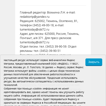
Главный редактор: Вохмина Л.Н. e-mail:
redaktortp@yandex.ru
Редакция: 625002, Тюмень, Осипенко, 81,
телефон (3452) 49-00-18, e-mail:
tumentoday@obl72.ru
Адрес для писем: 625000, Россия, Тюмень,
Почтамт, а/я 371. Для пресс-релизов:
tumentoday@obl72.ru
Отдел писем: тел. (3452) 39-90-59. Отдел
рекламы: тел. (3452) 39-90-51
Регистрация СМИ: Сетевое издание
«Интернет-газета «Тюменская правда»,
Настоящий ресурс использует сервис веб-аналитики Яндекс
Закрыть
регистрационный номер СМИ Эл № ФС77-
Метрика, предоставляемый компанией ООО «ЯНДЕКС», 119021,
Россия, Москва, ул. Л. Толстого, 16 (далее — Яндекс), сервис Яндекс
86575 от 26 декабря 2023 г. выдано
Метрика использует файлы «cookie» с целью сбора технических
Федеральной службой по надзору в сфере
данных посетителей для обеспечения работоспособности и
связи, информационных технологий и
улучшения качества обслуживания. Продолжая использовать
массовых коммуникаций (Роскомнадзор)
ресурс, Вы автоматически соглашаетесь с использованием данных
Учредитель: Автономная некоммерческая
технологий.
Собранная при помощи «cookie» информация не может
организация «Тюменская область сегодня»
идентифицировать вас, однако может помочь нам улучшить работу
Политика оператора
Устав редакции
нашего сайта. Информация об использовании вами данного сайта,
собранная при помощи «cookie», будет передаваться Яндексу и
16+
храниться на серверах Яндекса в Российской Федерации. Вы можете