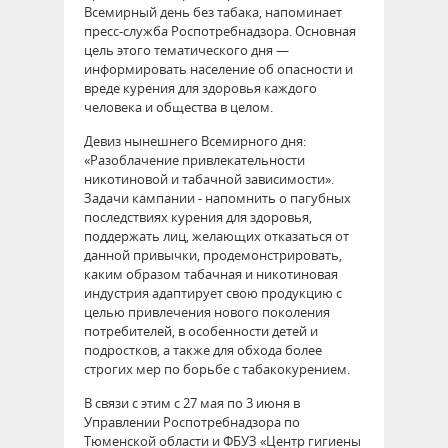
Всемирный день без табака, напоминает
пресс-служба Роспотребнадзора. Основная
цель этого тематического дня —
информировать население об опасности и
вреде курения для здоровья каждого
человека и общества в целом.
Девиз нынешнего Всемирного дня:
«Разоблачение привлекательности
никотиновой и табачной зависимости».
Задачи кампании - напомнить о пагубных
последствиях курения для здоровья,
поддержать лиц, желающих отказаться от
данной привычки, продемонстрировать,
каким образом табачная и никотиновая
индустрия адаптирует свою продукцию с
целью привлечения нового поколения
потребителей, в особенности детей и
подростков, а также для обхода более
строгих мер по борьбе с табакокурением.
В связи с этим с 27 мая по 3 июня в
Управлении Роспотребнадзора по
Тюменской области и ФБУЗ «Центр гигиены