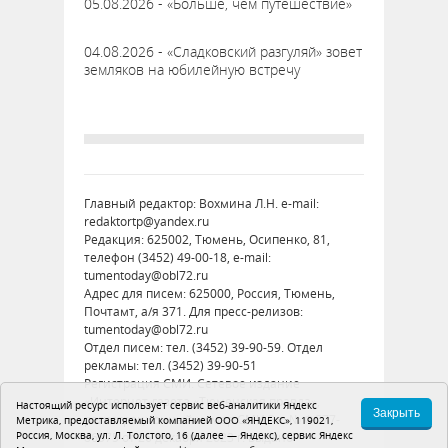
05.08.2026 - «Больше, чем путешествие»
04.08.2026 - «Сладковский разгуляй» зовет
земляков на юбилейную встречу
Главный редактор: Вохмина Л.Н. e-mail:
redaktortp@yandex.ru
Редакция: 625002, Тюмень, Осипенко, 81,
телефон (3452) 49-00-18, e-mail:
tumentoday@obl72.ru
Адрес для писем: 625000, Россия, Тюмень,
Почтамт, а/я 371. Для пресс-релизов:
tumentoday@obl72.ru
Отдел писем: тел. (3452) 39-90-59. Отдел
рекламы: тел. (3452) 39-90-51
Регистрация СМИ: Сетевое издание
«Интернет-газета «Тюменская правда»,
Настоящий ресурс использует сервис веб-аналитики Яндекс
Закрыть
регистрационный номер СМИ Эл № ФС77-
Метрика, предоставляемый компанией ООО «ЯНДЕКС», 119021,
Россия, Москва, ул. Л. Толстого, 16 (далее — Яндекс), сервис Яндекс
86575 от 26 декабря 2023 г. выдано