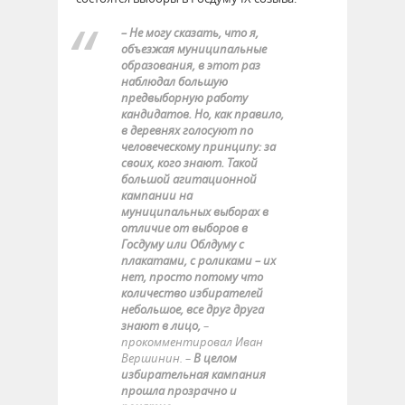
– Не могу сказать, что я,
объезжая муниципальные
образования, в этот раз
наблюдал большую
предвыборную работу
кандидатов. Но, как правило,
в деревнях голосуют по
человеческому принципу: за
своих, кого знают. Такой
большой агитационной
кампании на
муниципальных выборах в
отличие от выборов в
Госдуму или Облдуму с
плакатами, с роликами – их
нет, просто потому что
количество избирателей
небольшое, все друг друга
знают в лицо,
–
прокомментировал Иван
Вершинин. –
В целом
избирательная кампания
прошла прозрачно и