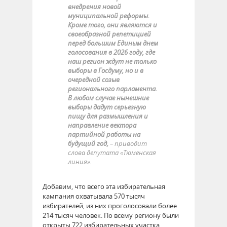
внедрения новой
муниципальной реформы.
Кроме того, они являются и
своеобразной репетицией
перед большим Единым днем
голосования в 2026 году, где
наш регион ждут не только
выборы в Госдуму, но и в
очередной созыв
регионального парламента.
В любом случае нынешние
выборы дадут серьезную
пищу для размышления и
направление вектора
партийной работы на
будущий год,
– приводит
слова депутата «Тюменская
линия».
Добавим, что всего эта избирательная
кампания охватывала 570 тысяч
избирателей, из них проголосовали более
214 тысяч человек. По всему региону были
открыты 722 избирательных участка.