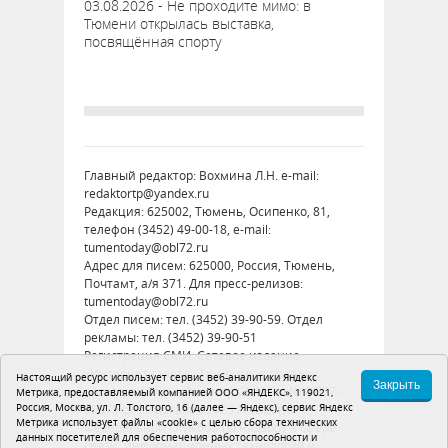
03.08.2026 - Не проходите мимо: в
Тюмени открылась выставка,
посвящённая спорту
Главный редактор: Вохмина Л.Н. e-mail:
redaktortp@yandex.ru
Редакция: 625002, Тюмень, Осипенко, 81,
телефон (3452) 49-00-18, e-mail:
tumentoday@obl72.ru
Адрес для писем: 625000, Россия, Тюмень,
Почтамт, а/я 371. Для пресс-релизов:
tumentoday@obl72.ru
Отдел писем: тел. (3452) 39-90-59. Отдел
рекламы: тел. (3452) 39-90-51
Регистрация СМИ: Сетевое издание
«Интернет-газета «Тюменская правда»,
Настоящий ресурс использует сервис веб-аналитики Яндекс
Закрыть
регистрационный номер СМИ Эл № ФС77-
Метрика, предоставляемый компанией ООО «ЯНДЕКС», 119021,
Россия, Москва, ул. Л. Толстого, 16 (далее — Яндекс), сервис Яндекс
86575 от 26 декабря 2023 г. выдано
Метрика использует файлы «cookie» с целью сбора технических
Федеральной службой по надзору в сфере
данных посетителей для обеспечения работоспособности и
связи, информационных технологий и