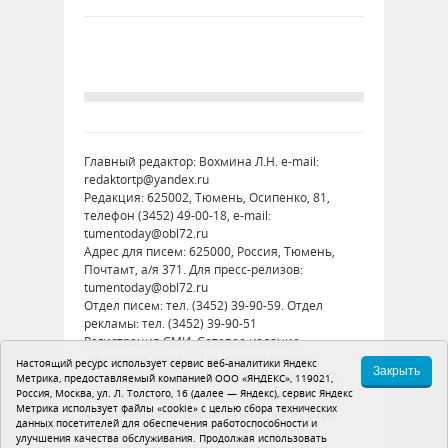
Главный редактор: Вохмина Л.Н. e-mail:
redaktortp@yandex.ru
Редакция: 625002, Тюмень, Осипенко, 81,
телефон (3452) 49-00-18, e-mail:
tumentoday@obl72.ru
Адрес для писем: 625000, Россия, Тюмень,
Почтамт, а/я 371. Для пресс-релизов:
tumentoday@obl72.ru
Отдел писем: тел. (3452) 39-90-59. Отдел
рекламы: тел. (3452) 39-90-51
Регистрация СМИ: Сетевое издание
«Интернет-газета «Тюменская правда»,
Настоящий ресурс использует сервис веб-аналитики Яндекс
Закрыть
регистрационный номер СМИ Эл № ФС77-
Метрика, предоставляемый компанией ООО «ЯНДЕКС», 119021,
Россия, Москва, ул. Л. Толстого, 16 (далее — Яндекс), сервис Яндекс
86575 от 26 декабря 2023 г. выдано
Метрика использует файлы «cookie» с целью сбора технических
Федеральной службой по надзору в сфере
данных посетителей для обеспечения работоспособности и
связи, информационных технологий и
улучшения качества обслуживания. Продолжая использовать