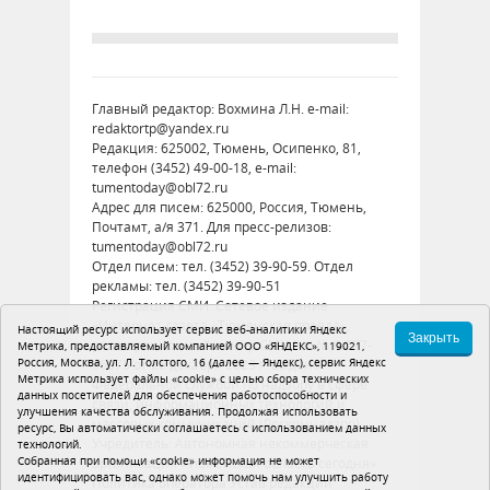
Главный редактор: Вохмина Л.Н. e-mail:
redaktortp@yandex.ru
Редакция: 625002, Тюмень, Осипенко, 81,
телефон (3452) 49-00-18, e-mail:
tumentoday@obl72.ru
Адрес для писем: 625000, Россия, Тюмень,
Почтамт, а/я 371. Для пресс-релизов:
tumentoday@obl72.ru
Отдел писем: тел. (3452) 39-90-59. Отдел
рекламы: тел. (3452) 39-90-51
Регистрация СМИ: Сетевое издание
«Интернет-газета «Тюменская правда»,
Настоящий ресурс использует сервис веб-аналитики Яндекс
Закрыть
регистрационный номер СМИ Эл № ФС77-
Метрика, предоставляемый компанией ООО «ЯНДЕКС», 119021,
Россия, Москва, ул. Л. Толстого, 16 (далее — Яндекс), сервис Яндекс
86575 от 26 декабря 2023 г. выдано
Метрика использует файлы «cookie» с целью сбора технических
Федеральной службой по надзору в сфере
данных посетителей для обеспечения работоспособности и
связи, информационных технологий и
улучшения качества обслуживания. Продолжая использовать
массовых коммуникаций (Роскомнадзор)
ресурс, Вы автоматически соглашаетесь с использованием данных
Учредитель: Автономная некоммерческая
технологий.
Собранная при помощи «cookie» информация не может
организация «Тюменская область сегодня»
идентифицировать вас, однако может помочь нам улучшить работу
Политика оператора
Устав редакции