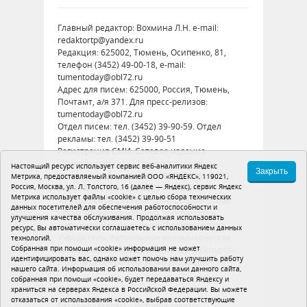
Главный редактор: Вохмина Л.Н. e-mail:
redaktortp@yandex.ru
Редакция: 625002, Тюмень, Осипенко, 81,
телефон (3452) 49-00-18, e-mail:
tumentoday@obl72.ru
Адрес для писем: 625000, Россия, Тюмень,
Почтамт, а/я 371. Для пресс-релизов:
tumentoday@obl72.ru
Отдел писем: тел. (3452) 39-90-59. Отдел
рекламы: тел. (3452) 39-90-51
Регистрация СМИ: Сетевое издание
«Интернет-газета «Тюменская правда»,
Настоящий ресурс использует сервис веб-аналитики Яндекс
Закрыть
регистрационный номер СМИ Эл № ФС77-
Метрика, предоставляемый компанией ООО «ЯНДЕКС», 119021,
Россия, Москва, ул. Л. Толстого, 16 (далее — Яндекс), сервис Яндекс
86575 от 26 декабря 2023 г. выдано
Метрика использует файлы «cookie» с целью сбора технических
Федеральной службой по надзору в сфере
данных посетителей для обеспечения работоспособности и
связи, информационных технологий и
улучшения качества обслуживания. Продолжая использовать
массовых коммуникаций (Роскомнадзор)
ресурс, Вы автоматически соглашаетесь с использованием данных
Учредитель: Автономная некоммерческая
технологий.
Собранная при помощи «cookie» информация не может
организация «Тюменская область сегодня»
идентифицировать вас, однако может помочь нам улучшить работу
Политика оператора
Устав редакции
нашего сайта. Информация об использовании вами данного сайта,
собранная при помощи «cookie», будет передаваться Яндексу и
16+
храниться на серверах Яндекса в Российской Федерации. Вы можете
отказаться от использования «cookie», выбрав соответствующие
Рекламодателям
История газеты