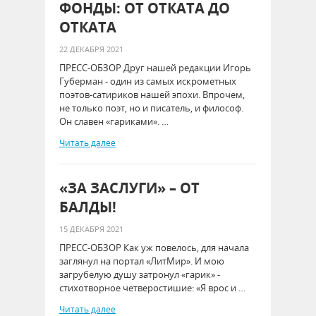
ФОНДЫ: ОТ ОТКАТА ДО
ОТКАТА
22 ДЕКАБРЯ 2021
ПРЕСС-ОБЗОР Друг нашей редакции Игорь
Губерман - один из самых искрометных
поэтов-сатириков нашей эпохи. Впрочем,
не только поэт, но и писатель, и философ.
Он славен «гариками». …
Читать далее
«ЗА ЗАСЛУГИ» – ОТ
БАЛДЫ!
15 ДЕКАБРЯ 2021
ПРЕСС-ОБЗОР Как уж повелось, для начала
заглянул на портал «ЛитМир». И мою
загрубелую душу затронул «гарик» -
стихотворное четверостишие: «Я врос и …
Читать далее