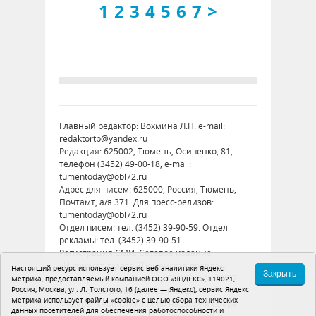
1
2
3
4
5
6
7
>
Главный редактор: Вохмина Л.Н. e-mail:
redaktortp@yandex.ru
Редакция: 625002, Тюмень, Осипенко, 81,
телефон (3452) 49-00-18, e-mail:
tumentoday@obl72.ru
Адрес для писем: 625000, Россия, Тюмень,
Почтамт, а/я 371. Для пресс-релизов:
tumentoday@obl72.ru
Отдел писем: тел. (3452) 39-90-59. Отдел
рекламы: тел. (3452) 39-90-51
Регистрация СМИ: Сетевое издание
«Интернет-газета «Тюменская правда»,
Настоящий ресурс использует сервис веб-аналитики Яндекс
Закрыть
регистрационный номер СМИ Эл № ФС77-
Метрика, предоставляемый компанией ООО «ЯНДЕКС», 119021,
Россия, Москва, ул. Л. Толстого, 16 (далее — Яндекс), сервис Яндекс
86575 от 26 декабря 2023 г. выдано
Метрика использует файлы «cookie» с целью сбора технических
Федеральной службой по надзору в сфере
данных посетителей для обеспечения работоспособности и