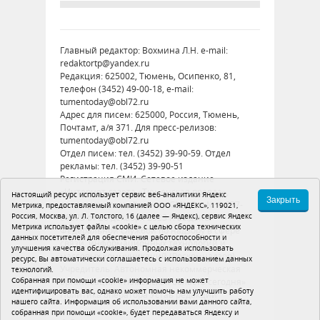
Главный редактор: Вохмина Л.Н. e-mail:
redaktortp@yandex.ru
Редакция: 625002, Тюмень, Осипенко, 81,
телефон (3452) 49-00-18, e-mail:
tumentoday@obl72.ru
Адрес для писем: 625000, Россия, Тюмень,
Почтамт, а/я 371. Для пресс-релизов:
tumentoday@obl72.ru
Отдел писем: тел. (3452) 39-90-59. Отдел
рекламы: тел. (3452) 39-90-51
Регистрация СМИ: Сетевое издание
«Интернет-газета «Тюменская правда»,
Настоящий ресурс использует сервис веб-аналитики Яндекс
Закрыть
регистрационный номер СМИ Эл № ФС77-
Метрика, предоставляемый компанией ООО «ЯНДЕКС», 119021,
Россия, Москва, ул. Л. Толстого, 16 (далее — Яндекс), сервис Яндекс
86575 от 26 декабря 2023 г. выдано
Метрика использует файлы «cookie» с целью сбора технических
Федеральной службой по надзору в сфере
данных посетителей для обеспечения работоспособности и
связи, информационных технологий и
улучшения качества обслуживания. Продолжая использовать
массовых коммуникаций (Роскомнадзор)
ресурс, Вы автоматически соглашаетесь с использованием данных
Учредитель: Автономная некоммерческая
технологий.
Собранная при помощи «cookie» информация не может
организация «Тюменская область сегодня»
идентифицировать вас, однако может помочь нам улучшить работу
Политика оператора
Устав редакции
нашего сайта. Информация об использовании вами данного сайта,
собранная при помощи «cookie», будет передаваться Яндексу и