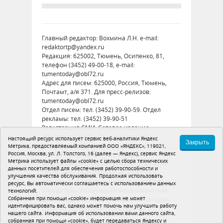
Главный редактор: Вохмина Л.Н. e-mail:
redaktortp@yandex.ru
Редакция: 625002, Тюмень, Осипенко, 81,
телефон (3452) 49-00-18, e-mail:
tumentoday@obl72.ru
Адрес для писем: 625000, Россия, Тюмень,
Почтамт, а/я 371. Для пресс-релизов:
tumentoday@obl72.ru
Отдел писем: тел. (3452) 39-90-59. Отдел
рекламы: тел. (3452) 39-90-51
Регистрация СМИ: Сетевое издание
«Интернет-газета «Тюменская правда»,
Настоящий ресурс использует сервис веб-аналитики Яндекс
Закрыть
регистрационный номер СМИ Эл № ФС77-
Метрика, предоставляемый компанией ООО «ЯНДЕКС», 119021,
Россия, Москва, ул. Л. Толстого, 16 (далее — Яндекс), сервис Яндекс
86575 от 26 декабря 2023 г. выдано
Метрика использует файлы «cookie» с целью сбора технических
Федеральной службой по надзору в сфере
данных посетителей для обеспечения работоспособности и
связи, информационных технологий и
улучшения качества обслуживания. Продолжая использовать
массовых коммуникаций (Роскомнадзор)
ресурс, Вы автоматически соглашаетесь с использованием данных
Учредитель: Автономная некоммерческая
технологий.
Собранная при помощи «cookie» информация не может
организация «Тюменская область сегодня»
идентифицировать вас, однако может помочь нам улучшить работу
Политика оператора
Устав редакции
нашего сайта. Информация об использовании вами данного сайта,
собранная при помощи «cookie», будет передаваться Яндексу и