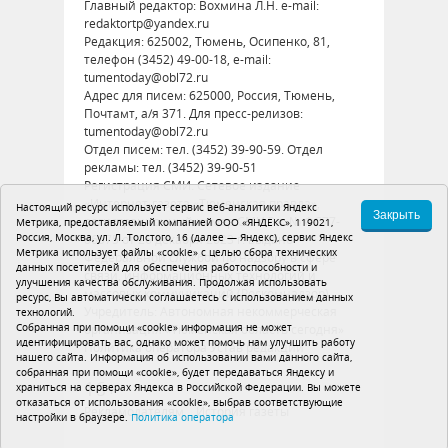
Главный редактор: Вохмина Л.Н. e-mail:
redaktortp@yandex.ru
Редакция: 625002, Тюмень, Осипенко, 81,
телефон (3452) 49-00-18, e-mail:
tumentoday@obl72.ru
Адрес для писем: 625000, Россия, Тюмень,
Почтамт, а/я 371. Для пресс-релизов:
tumentoday@obl72.ru
Отдел писем: тел. (3452) 39-90-59. Отдел
рекламы: тел. (3452) 39-90-51
Регистрация СМИ: Сетевое издание
«Интернет-газета «Тюменская правда»,
Настоящий ресурс использует сервис веб-аналитики Яндекс
Закрыть
регистрационный номер СМИ Эл № ФС77-
Метрика, предоставляемый компанией ООО «ЯНДЕКС», 119021,
Россия, Москва, ул. Л. Толстого, 16 (далее — Яндекс), сервис Яндекс
86575 от 26 декабря 2023 г. выдано
Метрика использует файлы «cookie» с целью сбора технических
Федеральной службой по надзору в сфере
данных посетителей для обеспечения работоспособности и
связи, информационных технологий и
улучшения качества обслуживания. Продолжая использовать
массовых коммуникаций (Роскомнадзор)
ресурс, Вы автоматически соглашаетесь с использованием данных
Учредитель: Автономная некоммерческая
технологий.
Собранная при помощи «cookie» информация не может
организация «Тюменская область сегодня»
идентифицировать вас, однако может помочь нам улучшить работу
Политика оператора
Устав редакции
нашего сайта. Информация об использовании вами данного сайта,
собранная при помощи «cookie», будет передаваться Яндексу и
16+
храниться на серверах Яндекса в Российской Федерации. Вы можете
отказаться от использования «cookie», выбрав соответствующие
Рекламодателям
История газеты
настройки в браузере.
Политика оператора