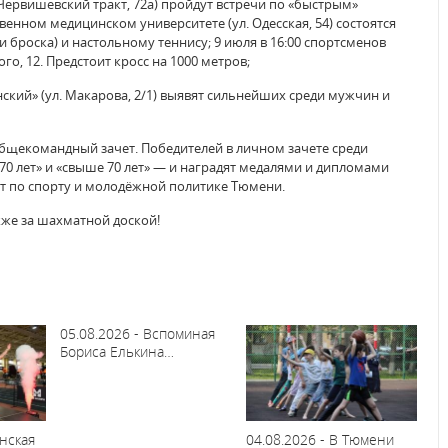
. Червишевский тракт, 72а) пройдут встречи по «быстрым»
венном медицинском университете (ул. Одесская, 54) состоятся
и броска) и настольному теннису; 9 июля в 16:00 спортсменов
о, 12. Предстоит кросс на 1000 метров;
нский» (ул. Макарова, 2/1) выявят сильнейших среди мужчин и
общекомандный зачет. Победителей в личном зачете среди
70 лет» и «свыше 70 лет» — и наградят медалями и дипломами
т по спорту и молодёжной политике Тюмени.
кже за шахматной доской!
05.08.2026 - Вспоминая
Бориса Елькина…
нская
04.08.2026 - В Тюмени