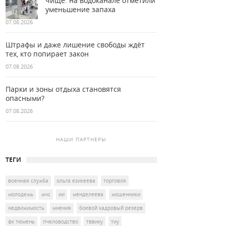
чище: на водоканале отметили
уменьшение запаха
07.08.2026
Штрафы и даже лишение свободы ждёт
тех, кто попирает закон
07.08.2026
Парки и зоны отдыха становятся
опасными?
07.08.2026
НАШИ ПАРТНЕРЫ
ТЕГИ
военная служба
ольга езикеева
торговля
молодежь
мчс
ии
менделеева
мошенники
недвижимость
мнения
боевой кадровый резерв
фк тюмень
пчеловодство
тввику
тиу