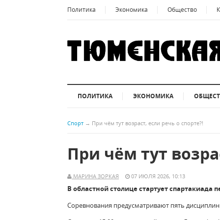
Политика
Экономика
Общество
К
ПОЛИТИКА
ЭКОНОМИКА
ОБЩЕС
Спорт
→
При чём тут возраст, если речь о спорте?!
При чём тут возрас
МАРИНА ЗОРКАЯ
07 ИЮЛЯ 2026, 10:13
В областной столице стартует спартакиада 
Соревнования предусматривают пять дисциплин: 