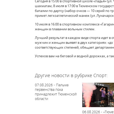
Сегодня в 15:00 в спортивной школе «Ладья» (ул
шахматам; 8 июля в 17:00 в Тюменском государст
баталии по дартсу (набор очков — 10 серий по тр
примет легкоатлетический манеж (ул. Луначарског
10 июля в 16:00 в спортивном комплексе «Гагари
женщин в плавании вольным стилем.
Лучший результат в каждом виде спорта идет в 
мужчин и женщин выявят в двух категориях: «до 
соответствующих степеней, обещает департамен
Успехов вам на беговой и водной дорожках, а та
64571
Другие новости в рубрике Спорт:
07.08.2026 - Пальма
первенства пока
принадлежит Тюменской
области
06.08.2026 - «Тюме