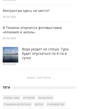
Мигрантам здесь не место?
06.08.2026
В Тюмени откроется фотовыставка
«Алхимия и жизнь»
06.08.2026
Вода уходит не спеша: Тура
будет опускаться по 8 см в
сутки
06.08.2026
НАШИ ПАРТНЕРЫ
ТЕГИ
отряды мэра
аллергия
выпускники
пожарные-десантники
футбол
пчеловодство