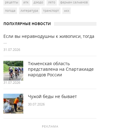
рецепты
апк
дзюдо
лето
фарман салманов
погода
литература
транспорт
жкх
ПОПУЛЯРНЫЕ НОВОСТИ
Если вы неравнодушны к живописи, тогда
…
31.07.2026
Тюменская область
представлена на Спартакиаде
народов России
31.07.2026
Чужой беды не бывает
30.07.2026
РЕКЛАМА