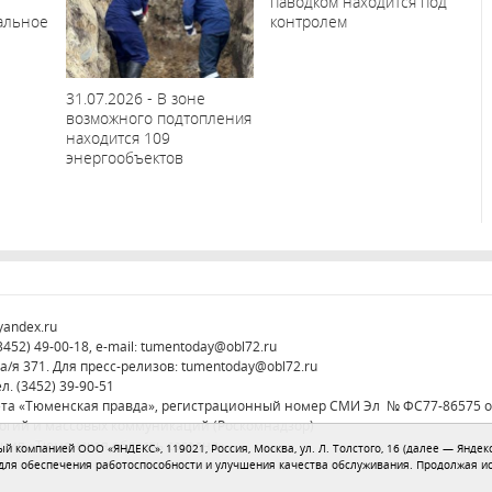
паводком находится под
альное
контролем
31.07.2026 - В зоне
возможного подтопления
находится 109
энергообъектов
yandex.ru
52) 49-00-18, e-mail:
tumentoday@obl72.ru
а/я 371. Для пресс-релизов:
tumentoday@obl72.ru
л. (3452) 39-90-51
ета «Тюменская правда», регистрационный номер СМИ Эл № ФС77-86575 от
логий и массовых коммуникаций (Роскомнадзор)
ция «Тюменская область сегодня»
 компанией ООО «ЯНДЕКС», 119021, Россия, Москва, ул. Л. Толстого, 16 (далее — Яндекс
 для обеспечения работоспособности и улучшения качества обслуживания. Продолжая и