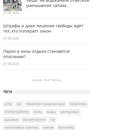
чище: на водоканале отметили
уменьшение запаха
07.08.2026
Штрафы и даже лишение свободы ждёт
тех, кто попирает закон
07.08.2026
Парки и зоны отдыха становятся
опасными?
07.08.2026
НАШИ ПАРТНЕРЫ
ТЕГИ
устэк
лес
тюменская городская дума
патриотизм
благоустройство
грибы
кадры
мастер-класс
здоровье
фоторепортажи
тиу
инклюзивные практики
мнения
велосипед