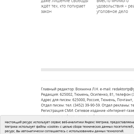
даже лишение свободы
вместо мнимого
ждёт тех, кто попирает
удовольствия – ре
закон
уголовное дело
Главный редактор: Вохмина Л.Н. e-mail:
redaktortp@
Редакция: 625002, Тюмень, Осипенко, 81, телефон (34
Адрес для писем: 625000, Россия, Тюмень, Почтамт, 
Отдел писем: тел. (3452) 39-90-59. Отдел рекламы: те
Регистрация СМИ: Сетевое издание «Интернет-газ
по надзору в сфере связи, информационных техно
Учредитель: Автономная некоммерческая организа
Настоящий ресурс использует сервис веб-аналитики Яндекс Метрика, предоставляемый
Политика оператора
Устав редакции
Метрика использует файлы «cookie» с целью сбора технических данных посетителей
ресурс, Вы автоматически соглашаетесь с использованием данных технологий.