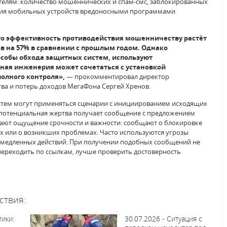
телям: количество мошеннических и спам-смс, заблокированных
ения мобильных устройств вредоносными программами
то эффективность противодействия мошенничеству растёт
в на 57% в сравнении с прошлым годом. Однако
собы обхода защитных систем, используют
ная инженерия может сочетаться с установкой
полного контроля»,
— прокомментировал директор
а и потерь доходов МегаФона Сергей Хренов.
истем могут применяться сценарии с инициированием исходящих
х потенциальная жертва получает сообщение с предложением
ают ощущение срочности и важности: сообщают о блокировке
х или о возникших проблемах. Часто используются угрозы
немедленных действий. При получении подобных сообщений не
ереходить по ссылкам, лучше проверить достоверность
ствия:
тики:
30.07.2026 - Ситуация с