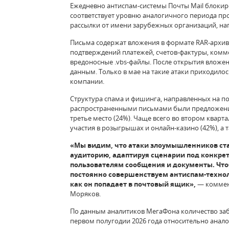
Ежедневно антиспам-системы Почты Mail блоки
соответствует уровню аналогичного периода про
рассылки от имени зарубежных организаций, н
Письма содержат вложения в формате RAR-архиво
подтверждений платежей, счетов-фактуры, комм
вредоносные .vbs-файлы. После открытия вложе
данным. Только в мае на такие атаки приходил
компании.
Структура спама и фишинга, направленных на по
распространенными письмами были предложения 
третье место (24%). Чаще всего во втором квар
участия в розыгрышах и онлайн-казино (42%), а 
«Мы видим, что атаки злоумышленников ст
аудиторию, адаптируя сценарии под конкре
пользователям сообщения и документы. Что
постоянно совершенствуем антиспам-технол
как он попадает в почтовый ящик»,
— коммент
Моряков.
По данным аналитиков МегаФона количество за
первом полугодии 2026 года относительно анало