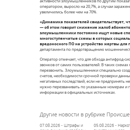
активности злоумышленников по другим показа
оператором, выросло на 20,7%, а случаи зараж
увеличились более чем на 70%.
«Динамика показателей свидетельствует, ч
— об этом говорит снижение жалоб абоненто
злоумышленники постоянно ищут новые спо
многоступенчатые схемы в которых социаль
вредоносного ПО на устройство жертвы для 
департамента по предотвращению мошенничеств
Оператор отмечает, что для обхода антифрод-с
звонков от самих пользователей. В таких схема
перезвонить. Злоумышленники специально созд
счетов, необходимости срочной проверки данны
негативных последствий, если не предпринять 
нужно перезванивать по указанным номерам и п
информации в официальных источниках.
64539
Другие новости в рубрике Происше
07.08.2026 - Штрафы и
05.08.2026 - Нарко