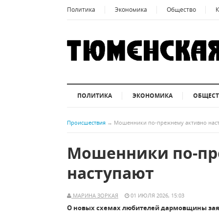
Политика
Экономика
Общество
К
ПОЛИТИКА
ЭКОНОМИКА
ОБЩЕС
Происшествия
→
Мошенники по-прежнему активно нас
Мошенники по-пр
наступают
МАРИНА ЗОРКАЯ
01 ИЮЛЯ 2026, 15:03
О новых схемах любителей дармовщины заяв