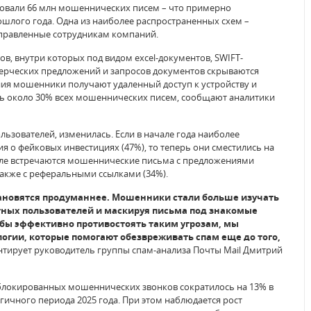
ровали 66 млн мошеннических писем – что примерно
шлого года. Одна из наиболее распространенных схем –
аправленные сотрудникам компаний.
в, внутри которых под видом excel-документов, SWIFT-
ерческих предложений и запросов документов скрываются
ния мошенники получают удаленный доступ к устройству и
ось около 30% всех мошеннических писем, сообщают аналитики
льзователей, изменилась. Если в начале года наиболее
о фейковых инвестициях (47%), то теперь они сместились на
тале встречаются мошеннические письма с предложениями
также с реферальными ссылками (34%).
ановятся продуманнее. Мошенники стали больше изучать
тных пользователей и маскируя письма под знакомые
бы эффективно противостоять таким угрозам, мы
огии, которые помогают обезвреживать спам еще до того,
ирует руководитель группы спам-анализа Почты Mail Дмитрий
блокированных мошеннических звонков сократилось на 13% в
гичного периода 2025 года. При этом наблюдается рост