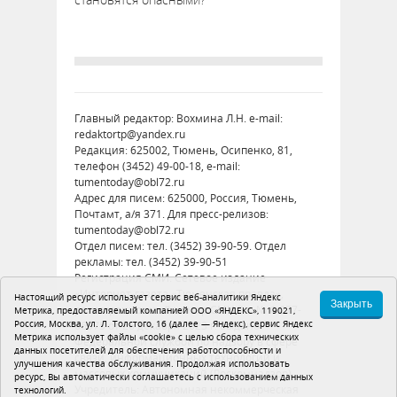
Главный редактор: Вохмина Л.Н. e-mail:
redaktortp@yandex.ru
Редакция: 625002, Тюмень, Осипенко, 81,
телефон (3452) 49-00-18, e-mail:
tumentoday@obl72.ru
Адрес для писем: 625000, Россия, Тюмень,
Почтамт, а/я 371. Для пресс-релизов:
tumentoday@obl72.ru
Отдел писем: тел. (3452) 39-90-59. Отдел
рекламы: тел. (3452) 39-90-51
Регистрация СМИ: Сетевое издание
«Интернет-газета «Тюменская правда»,
Настоящий ресурс использует сервис веб-аналитики Яндекс
Закрыть
регистрационный номер СМИ Эл № ФС77-
Метрика, предоставляемый компанией ООО «ЯНДЕКС», 119021,
Россия, Москва, ул. Л. Толстого, 16 (далее — Яндекс), сервис Яндекс
86575 от 26 декабря 2023 г. выдано
Метрика использует файлы «cookie» с целью сбора технических
Федеральной службой по надзору в сфере
данных посетителей для обеспечения работоспособности и
связи, информационных технологий и
улучшения качества обслуживания. Продолжая использовать
массовых коммуникаций (Роскомнадзор)
ресурс, Вы автоматически соглашаетесь с использованием данных
Учредитель: Автономная некоммерческая
технологий.