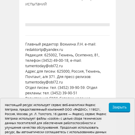
испытаний
Главный редактор: Вохмина Л.Н. e-mail:
redaktortp@yandex.ru
Редакция: 625002, Тюмень, Осипенко, 81,
телефон (3452) 49-00-18, e-mail:
tumentoday@obl72.ru
Адрес для писем: 625000, Россия, Тюмень,
Почтамт, а/я 371. Для пресс-релизов:
tumentoday@obl72.ru
Отдел писем: тел. (3452) 39-90-59. Отдел
рекламы: тел. (3452) 39-90-51
Регистрация СМИ: Сетевое издание
«Интернет-газета «Тюменская правда»,
Настоящий ресурс использует сервис веб-аналитики Яндекс
Закрыть
регистрационный номер СМИ Эл № ФС77-
Метрика, предоставляемый компанией ООО «ЯНДЕКС», 119021,
Россия, Москва, ул. Л. Толстого, 16 (далее — Яндекс), сервис Яндекс
86575 от 26 декабря 2023 г. выдано
Метрика использует файлы «cookie» с целью сбора технических
Федеральной службой по надзору в сфере
данных посетителей для обеспечения работоспособности и
связи, информационных технологий и
улучшения качества обслуживания. Продолжая использовать
массовых коммуникаций (Роскомнадзор)
ресурс, Вы автоматически соглашаетесь с использованием данных