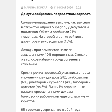
МАРИНА ЗОРКАЯ
11 ИЮНЯ 2026, 12:22
До сути добрались посредством зарплат.
Самые неоправданно высокие, как выяснил
в открытом опросе SuperJob , у депутатов и
политиков. Об этом сообщили 21%
тюменцев. На второй строчке рейтинга —
директора и руководители (13%).
Доходы программистов назвали
завышенными 10% опрошенных. Столько
же голосов набрали государственные
служащие.
Среди прочих профессий участники опроса
упомянули менеджеров (9%), футболистов
(6%), риелторов и курьеров (4%), блогеров и
артистов (по 3%). Лишь 1% опрошенных
назвал переоцененными доходы
банковских работников, еще столько же —
юристов.
6% горожан уверены, что любой труд