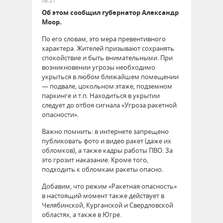
08:21
Об этом сообщил губернатор Александр
Моор.
По его словам, это мера превентивного
характера. Жителей призывают сохранять
спокойствие и быть внимательными. При
возникновении угрозы необходимо
укрыться в любом ближайшем помещении
— подвале, цокольном этаже, подземном
паркинге и т.п. Находиться в укрытии
следует до отбоя сигнала «Угроза ракетной
опасности».
Важно помнить: в интернете запрещено
публиковать фото и видео ракет (даже их
обломков), а также кадры работы ПВО. За
это грозит наказание. Кроме того,
подходить к обломкам ракеты опасно.
Добавим, что режим «Ракетная опасность»
в настоящий момент также действует в
Челябинской, Курганской и Свердловской
областях, а также в Югре.