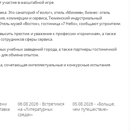
 участие в масштабной игре.
ка. Это санаторий «Геолог», отель «Михеев», бизнес- отель
ния, коммерции и сервиса, Тюменский индустриальный
Отель-музей «Восток», гостиница «7 Небо», сообщают устроители.
овысить престиж и уважение к профессии «горничная», а также
сотрудников сферы сервиса.
ых учебных заведений города, а также партнеры гостиничной
ь для обмена опытом.
а, сочетающая интеллектуальные и конкурсные испытания.
мени
06.08.2026 - Встретимся
05.08.2026 - «Больше,
тавка
на «Литературных
чем путешествие»
средах»