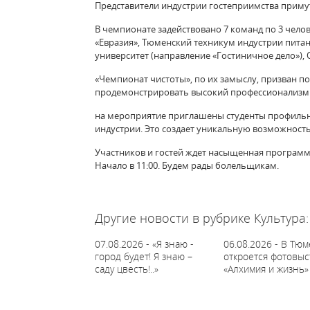
Представители индустрии гостеприимства примут
В чемпионате задействовано 7 команд по 3 челове
«Евразия», Тюменский техникум индустрии пита
университет (направление «Гостиничное дело»), 
«Чемпионат чистоты», по их замыслу, призван п
продемонстрировать высокий профессионализм 
на мероприятие приглашены студенты профильн
индустрии. Это создает уникальную возможност
Участников и гостей ждет насыщенная программ
Начало в 11:00. Будем рады болельщикам.
64392
Другие новости в рубрике Культура:
07.08.2026 - «Я знаю -
06.08.2026 - В Тю
город будет! Я знаю –
откроется фотовыс
саду цвесть!..»
«Алхимия и жизнь»