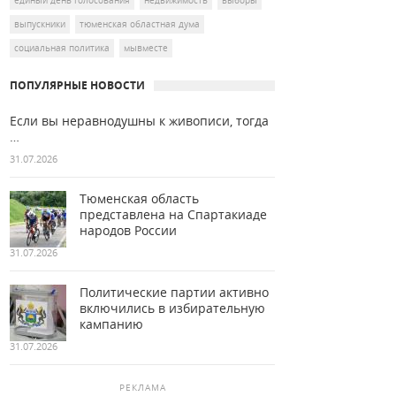
единый день голосования
недвижимость
выборы
выпускники
тюменская областная дума
социальная политика
мывместе
ПОПУЛЯРНЫЕ НОВОСТИ
Если вы неравнодушны к живописи, тогда
…
31.07.2026
Тюменская область
представлена на Спартакиаде
народов России
31.07.2026
Политические партии активно
включились в избирательную
кампанию
31.07.2026
РЕКЛАМА