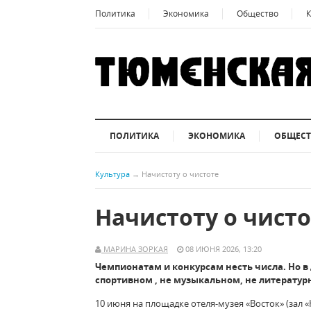
Политика
Экономика
Общество
К
ПОЛИТИКА
ЭКОНОМИКА
ОБЩЕС
Культура
→
Начистоту о чистоте
Начистоту о чист
МАРИНА ЗОРКАЯ
08 ИЮНЯ 2026, 13:20
Чемпионатам и конкурсам несть числа. Но в
спортивном , не музыкальном, не литерату
10 июня на площадке отеля-музея «Восток» (зал 