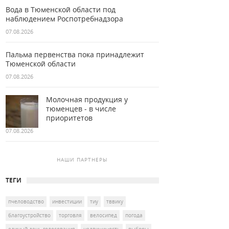
Вода в Тюменской области под
наблюдением Роспотребнадзора
07.08.2026
Пальма первенства пока принадлежит
Тюменской области
07.08.2026
Молочная продукция у
тюменцев - в числе
приоритетов
07.08.2026
НАШИ ПАРТНЕРЫ
ТЕГИ
пчеловодство
инвестиции
тиу
тввику
благоустройство
торговля
велосипед
погода