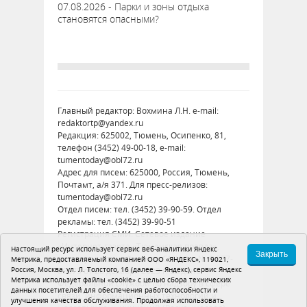
07.08.2026 - Парки и зоны отдыха
становятся опасными?
Главный редактор: Вохмина Л.Н. e-mail:
redaktortp@yandex.ru
Редакция: 625002, Тюмень, Осипенко, 81,
телефон (3452) 49-00-18, e-mail:
tumentoday@obl72.ru
Адрес для писем: 625000, Россия, Тюмень,
Почтамт, а/я 371. Для пресс-релизов:
tumentoday@obl72.ru
Отдел писем: тел. (3452) 39-90-59. Отдел
рекламы: тел. (3452) 39-90-51
Регистрация СМИ: Сетевое издание
«Интернет-газета «Тюменская правда»,
Настоящий ресурс использует сервис веб-аналитики Яндекс
Закрыть
регистрационный номер СМИ Эл № ФС77-
Метрика, предоставляемый компанией ООО «ЯНДЕКС», 119021,
Россия, Москва, ул. Л. Толстого, 16 (далее — Яндекс), сервис Яндекс
86575 от 26 декабря 2023 г. выдано
Метрика использует файлы «cookie» с целью сбора технических
Федеральной службой по надзору в сфере
данных посетителей для обеспечения работоспособности и
связи, информационных технологий и
улучшения качества обслуживания. Продолжая использовать