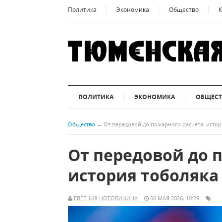
Политика
Экономика
Общество
К
ПОЛИТИКА
ЭКОНОМИКА
ОБЩЕС
Общество
→
От передовой до пожарного расчета: истор
От передовой до 
история тоболяка
ЕВГЕНИЯ НОГОВИЦИНА
06 МАЯ 2026, 10:29