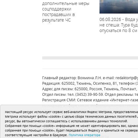
дополнительные меры
соцподдержки
пострадавших в
06.08.2026 - Вода 
результате ЧС
не спеша: Тура буд
опускаться по 8 см 
Главный редактор: Вохмина Л.Н. e-mail:
redaktortp@
Редакция: 625002, Тюмень, Осипенко, 81, телефон (34
Адрес для писем: 625000, Россия, Тюмень, Почтамт, 
Отдел писем: тел. (3452) 39-90-59. Отдел рекламы: те
Регистрация СМИ: Сетевое издание «Интернет-газ
по надзору в сфере связи, информационных техно
Учредитель: Автономная некоммерческая организа
Настоящий ресурс использует сервис веб-аналитики Яндекс Метрика, предоставляемый
Политика оператора
Устав редакции
Метрика использует файлы «cookie» с целью сбора технических данных посетителей
ресурс, Вы автоматически соглашаетесь с использованием данных технологий.
Собранная при помощи «cookie» информация не может идентифицировать вас, однако
16+
собранная при помощи «cookie», будет передаваться Яндексу и храниться на сервера
соответствующие настройки в браузере.
Политика оператора
Рекламодателям
История газеты