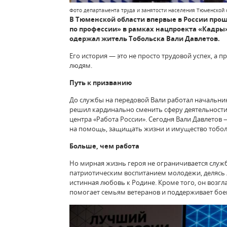
Фото департамента труда и занятости населения Тюменской 
В Тюменской области впервые в России про
по профессии» в рамках нацпроекта «Кадры
одержал житель Тобольска Вали Давлетов.
Его история — это не просто трудовой успех, а 
людям.
Путь к призванию
До службы на передовой Вали работал начальни
решил кардинально сменить сферу деятельности.
центра «Работа России». Сегодня Вали Давлетов
на помощь, защищать жизни и имущество тоболя
Больше, чем работа
Но мирная жизнь героя не ограничивается служб
патриотическим воспитанием молодежи, делясь 
истинная любовь к Родине. Кроме того, он возг
помогает семьям ветеранов и поддерживает боев