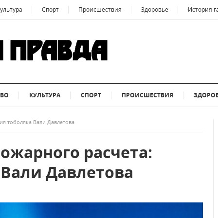
ультура
Спорт
Происшествия
Здоровье
История г
ТВО
КУЛЬТУРА
СПОРТ
ПРОИСШЕСТВИЯ
ЗДОРО
ия тоболяка Вали Давлетова
пожарного расчета:
 Вали Давлетова