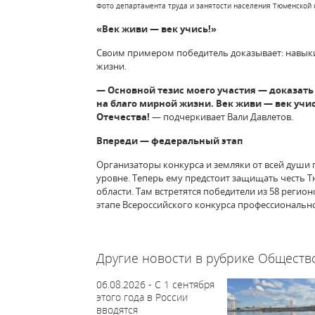
Фото департамента труда и занятости населения Тюменской 
«Век живи — век учись!»
Своим примером победитель доказывает: навыки
жизни.
— Основной тезис моего участия — доказать 
на благо мирной жизни. Век живи — век учис
Отечества!
— подчеркивает Вали Давлетов.
Впереди — федеральный этап
Организаторы конкурса и земляки от всей души
уровне. Теперь ему предстоит защищать честь Т
области. Там встретятся победители из 58 регио
этапе Всероссийского конкурса профессионально
64169
Другие новости в рубрике Обществ
06.08.2026 - С 1 сентября
этого года в России
вводятся