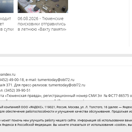
уходит
06.08.2026 - Тюменские
ет
поисковики отправились
в сутки
в летнюю «Вахту памяти»
yandex.ru
52) 49-00-18, e-mail:
tumentoday@obl72.ru
а/я 371. Для пресс-релизов:
tumentoday@obl72.ru
л. (3452) 39-90-51
ета «Тюменская правда», регистрационный номер СМИ Эл № ФС77-86575 от
логий и массовых коммуникаций (Роскомнадзор)
ция «Тюменская область сегодня»
 компанией ООО «ЯНДЕКС», 119021, Россия, Москва, ул. Л. Толстого, 16 (далее — Яндекс
 для обеспечения работоспособности и улучшения качества обслуживания. Продолжая и
 может помочь нам улучшить работу нашего сайта. Информация об использовании вами 
х Яндекса в Российской Федерации. Вы можете отказаться от использования «cookie», в