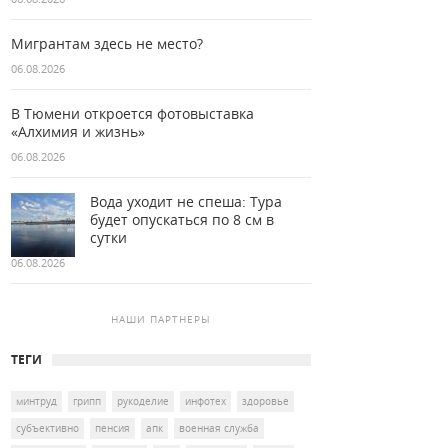
Мигрантам здесь не место?
06.08.2026
В Тюмени откроется фотовыставка
«Алхимия и жизнь»
06.08.2026
Вода уходит не спеша: Тура
будет опускаться по 8 см в
сутки
06.08.2026
НАШИ ПАРТНЕРЫ
ТЕГИ
минтруд
грипп
рукоделие
инфотех
здоровье
субъективно
пенсия
апк
военная служба