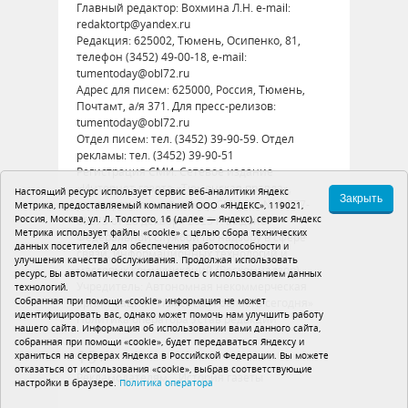
Главный редактор: Вохмина Л.Н. e-mail:
redaktortp@yandex.ru
Редакция: 625002, Тюмень, Осипенко, 81,
телефон (3452) 49-00-18, e-mail:
tumentoday@obl72.ru
Адрес для писем: 625000, Россия, Тюмень,
Почтамт, а/я 371. Для пресс-релизов:
tumentoday@obl72.ru
Отдел писем: тел. (3452) 39-90-59. Отдел
рекламы: тел. (3452) 39-90-51
Регистрация СМИ: Сетевое издание
«Интернет-газета «Тюменская правда»,
Настоящий ресурс использует сервис веб-аналитики Яндекс
Закрыть
регистрационный номер СМИ Эл № ФС77-
Метрика, предоставляемый компанией ООО «ЯНДЕКС», 119021,
Россия, Москва, ул. Л. Толстого, 16 (далее — Яндекс), сервис Яндекс
86575 от 26 декабря 2023 г. выдано
Метрика использует файлы «cookie» с целью сбора технических
Федеральной службой по надзору в сфере
данных посетителей для обеспечения работоспособности и
связи, информационных технологий и
улучшения качества обслуживания. Продолжая использовать
массовых коммуникаций (Роскомнадзор)
ресурс, Вы автоматически соглашаетесь с использованием данных
Учредитель: Автономная некоммерческая
технологий.
Собранная при помощи «cookie» информация не может
организация «Тюменская область сегодня»
идентифицировать вас, однако может помочь нам улучшить работу
Политика оператора
Устав редакции
нашего сайта. Информация об использовании вами данного сайта,
собранная при помощи «cookie», будет передаваться Яндексу и
16+
храниться на серверах Яндекса в Российской Федерации. Вы можете
отказаться от использования «cookie», выбрав соответствующие
Рекламодателям
История газеты
настройки в браузере.
Политика оператора