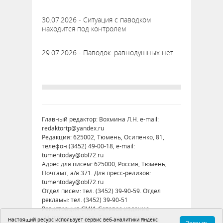
30.07.2026 - Ситуация с паводком
находится под контролем
29.07.2026 - Паводок: равнодушных нет
Главный редактор: Вохмина Л.Н. e-mail:
redaktortp@yandex.ru
Редакция: 625002, Тюмень, Осипенко, 81,
телефон (3452) 49-00-18, e-mail:
tumentoday@obl72.ru
Адрес для писем: 625000, Россия, Тюмень,
Почтамт, а/я 371. Для пресс-релизов:
tumentoday@obl72.ru
Отдел писем: тел. (3452) 39-90-59. Отдел
рекламы: тел. (3452) 39-90-51
Регистрация СМИ: Сетевое издание
«Интернет-газета «Тюменская правда»,
Настоящий ресурс использует сервис веб-аналитики Яндекс