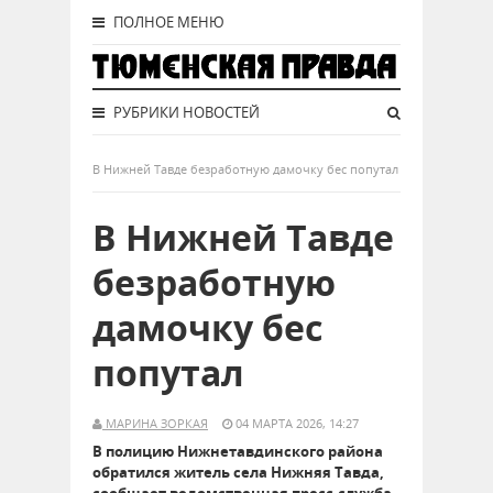
ПОЛНОЕ МЕНЮ
РУБРИКИ НОВОСТЕЙ
В Нижней Тавде безработную дамочку бес попутал
В Нижней Тавде
безработную
дамочку бес
попутал
МАРИНА ЗОРКАЯ
04 МАРТА 2026, 14:27
В полицию Нижнетавдинского района
обратился житель села Нижняя Тавда,
сообщает ведомственная пресс-служба.