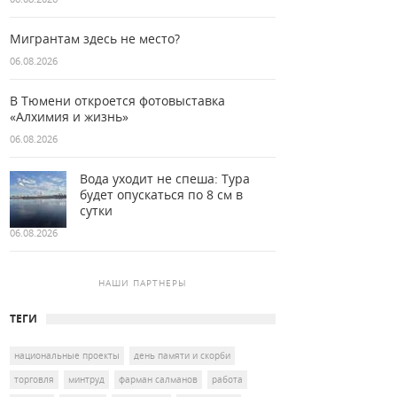
Мигрантам здесь не место?
06.08.2026
В Тюмени откроется фотовыставка
«Алхимия и жизнь»
06.08.2026
Вода уходит не спеша: Тура
будет опускаться по 8 см в
сутки
06.08.2026
НАШИ ПАРТНЕРЫ
ТЕГИ
национальные проекты
день памяти и скорби
торговля
минтруд
фарман салманов
работа