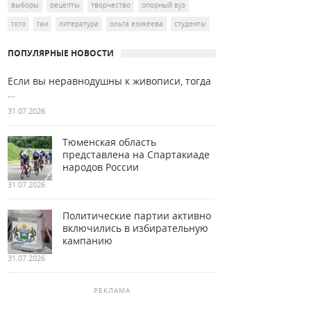
выборы
рецепты
творчество
опорный вуз
ткто
гаи
литература
ольга езикеева
студенты
ПОПУЛЯРНЫЕ НОВОСТИ
Если вы неравнодушны к живописи, тогда
…
31.07.2026
Тюменская область
представлена на Спартакиаде
народов России
31.07.2026
Политические партии активно
включились в избирательную
кампанию
31.07.2026
РЕКЛАМА