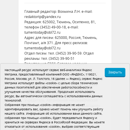
Главный редактор: Вохмина Л.Н. e-mail:
redaktortp@yandex.ru
Редакция: 625002, Тюмень, Осипенко, 81,
телефон (3452) 49-00-18, e-mail:
tumentoday@obl72.ru
Адрес для писем: 625000, Россия, Тюмень,
Почтамт, а/я 371. Для пресс-релизов:
tumentoday@obl72.ru
Отдел писем: тел. (3452) 39-90-59. Отдел
рекламы: тел. (3452) 39-90-51
Регистрация СМИ: Сетевое издание
«Интернет-газета «Тюменская правда»,
Настоящий ресурс использует сервис веб-аналитики Яндекс
Закрыть
регистрационный номер СМИ Эл № ФС77-
Метрика, предоставляемый компанией ООО «ЯНДЕКС», 119021,
Россия, Москва, ул. Л. Толстого, 16 (далее — Яндекс), сервис Яндекс
86575 от 26 декабря 2023 г. выдано
Метрика использует файлы «cookie» с целью сбора технических
Федеральной службой по надзору в сфере
данных посетителей для обеспечения работоспособности и
связи, информационных технологий и
улучшения качества обслуживания. Продолжая использовать
массовых коммуникаций (Роскомнадзор)
ресурс, Вы автоматически соглашаетесь с использованием данных
Учредитель: Автономная некоммерческая
технологий.
Собранная при помощи «cookie» информация не может
организация «Тюменская область сегодня»
идентифицировать вас, однако может помочь нам улучшить работу
Политика оператора
Устав редакции
нашего сайта. Информация об использовании вами данного сайта,
собранная при помощи «cookie», будет передаваться Яндексу и
16+
храниться на серверах Яндекса в Российской Федерации. Вы можете
отказаться от использования «cookie», выбрав соответствующие
Рекламодателям
История газеты