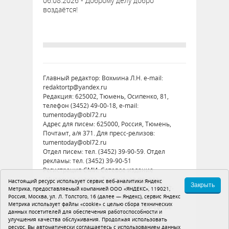
06.08.2026 - Доброму делу добро
воздаётся!
Главный редактор: Вохмина Л.Н. e-mail:
redaktortp@yandex.ru
Редакция: 625002, Тюмень, Осипенко, 81,
телефон (3452) 49-00-18, e-mail:
tumentoday@obl72.ru
Адрес для писем: 625000, Россия, Тюмень,
Почтамт, а/я 371. Для пресс-релизов:
tumentoday@obl72.ru
Отдел писем: тел. (3452) 39-90-59. Отдел
рекламы: тел. (3452) 39-90-51
Регистрация СМИ: Сетевое издание
«Интернет-газета «Тюменская правда»,
Настоящий ресурс использует сервис веб-аналитики Яндекс
Закрыть
регистрационный номер СМИ Эл № ФС77-
Метрика, предоставляемый компанией ООО «ЯНДЕКС», 119021,
Россия, Москва, ул. Л. Толстого, 16 (далее — Яндекс), сервис Яндекс
86575 от 26 декабря 2023 г. выдано
Метрика использует файлы «cookie» с целью сбора технических
Федеральной службой по надзору в сфере
данных посетителей для обеспечения работоспособности и
связи, информационных технологий и
улучшения качества обслуживания. Продолжая использовать
массовых коммуникаций (Роскомнадзор)
ресурс, Вы автоматически соглашаетесь с использованием данных