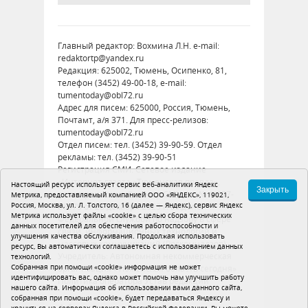
Главный редактор: Вохмина Л.Н. e-mail:
redaktortp@yandex.ru
Редакция: 625002, Тюмень, Осипенко, 81,
телефон (3452) 49-00-18, e-mail:
tumentoday@obl72.ru
Адрес для писем: 625000, Россия, Тюмень,
Почтамт, а/я 371. Для пресс-релизов:
tumentoday@obl72.ru
Отдел писем: тел. (3452) 39-90-59. Отдел
рекламы: тел. (3452) 39-90-51
Регистрация СМИ: Сетевое издание
«Интернет-газета «Тюменская правда»,
Настоящий ресурс использует сервис веб-аналитики Яндекс
Закрыть
регистрационный номер СМИ Эл № ФС77-
Метрика, предоставляемый компанией ООО «ЯНДЕКС», 119021,
Россия, Москва, ул. Л. Толстого, 16 (далее — Яндекс), сервис Яндекс
86575 от 26 декабря 2023 г. выдано
Метрика использует файлы «cookie» с целью сбора технических
Федеральной службой по надзору в сфере
данных посетителей для обеспечения работоспособности и
связи, информационных технологий и
улучшения качества обслуживания. Продолжая использовать
массовых коммуникаций (Роскомнадзор)
ресурс, Вы автоматически соглашаетесь с использованием данных
Учредитель: Автономная некоммерческая
технологий.
Собранная при помощи «cookie» информация не может
организация «Тюменская область сегодня»
идентифицировать вас, однако может помочь нам улучшить работу
Политика оператора
Устав редакции
нашего сайта. Информация об использовании вами данного сайта,
собранная при помощи «cookie», будет передаваться Яндексу и