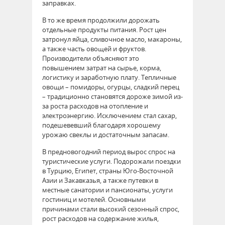
заправках.
В то же время продолжили дорожать
отдельные продукты питания. Рост цен
затронул яйца, сливочное масло, макароны,
а также часть овощей и фруктов.
Производители объясняют это
повышением затрат на сырье, корма,
логистику и заработную плату. Тепличные
овощи – помидоры, огурцы, сладкий перец
– традиционно становятся дороже зимой из-
за роста расходов на отопление и
электроэнергию. Исключением стал сахар,
подешевевший благодаря хорошему
урожаю свеклы и достаточным запасам.
В предновогодний период вырос спрос на
туристические услуги. Подорожали поездки
в Турцию, Египет, страны Юго-Восточной
Азии и Закавказья, а также путевки в
местные санатории и пансионаты, услуги
гостиниц и мотелей. Основными
причинами стали высокий сезонный спрос,
рост расходов на содержание жилья,