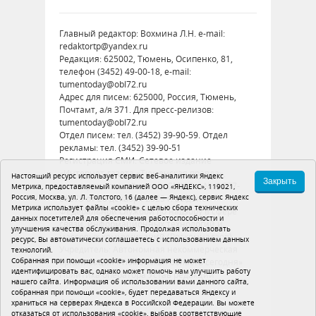
Главный редактор: Вохмина Л.Н. e-mail:
redaktortp@yandex.ru
Редакция: 625002, Тюмень, Осипенко, 81,
телефон (3452) 49-00-18, e-mail:
tumentoday@obl72.ru
Адрес для писем: 625000, Россия, Тюмень,
Почтамт, а/я 371. Для пресс-релизов:
tumentoday@obl72.ru
Отдел писем: тел. (3452) 39-90-59. Отдел
рекламы: тел. (3452) 39-90-51
Регистрация СМИ: Сетевое издание
«Интернет-газета «Тюменская правда»,
Настоящий ресурс использует сервис веб-аналитики Яндекс
Закрыть
регистрационный номер СМИ Эл № ФС77-
Метрика, предоставляемый компанией ООО «ЯНДЕКС», 119021,
Россия, Москва, ул. Л. Толстого, 16 (далее — Яндекс), сервис Яндекс
86575 от 26 декабря 2023 г. выдано
Метрика использует файлы «cookie» с целью сбора технических
Федеральной службой по надзору в сфере
данных посетителей для обеспечения работоспособности и
связи, информационных технологий и
улучшения качества обслуживания. Продолжая использовать
массовых коммуникаций (Роскомнадзор)
ресурс, Вы автоматически соглашаетесь с использованием данных
Учредитель: Автономная некоммерческая
технологий.
Собранная при помощи «cookie» информация не может
организация «Тюменская область сегодня»
идентифицировать вас, однако может помочь нам улучшить работу
Политика оператора
Устав редакции
нашего сайта. Информация об использовании вами данного сайта,
собранная при помощи «cookie», будет передаваться Яндексу и
16+
храниться на серверах Яндекса в Российской Федерации. Вы можете
отказаться от использования «cookie», выбрав соответствующие