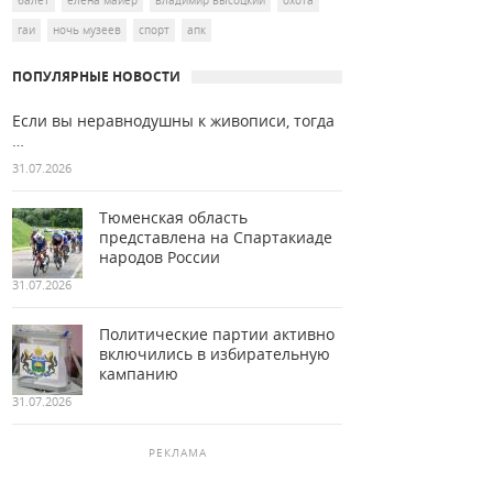
балет
елена майер
владимир высоцкий
охота
гаи
ночь музеев
спорт
апк
ПОПУЛЯРНЫЕ НОВОСТИ
Если вы неравнодушны к живописи, тогда
…
31.07.2026
Тюменская область
представлена на Спартакиаде
народов России
31.07.2026
Политические партии активно
включились в избирательную
кампанию
31.07.2026
РЕКЛАМА