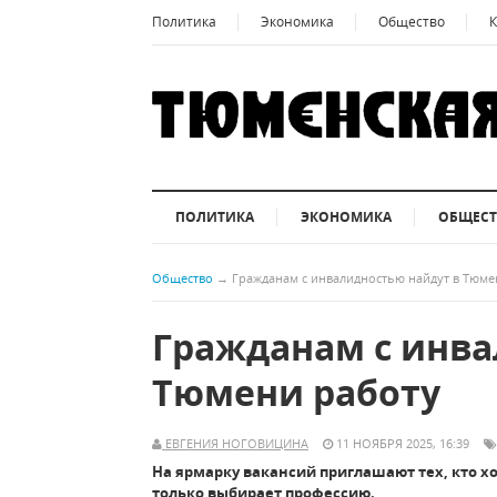
Политика
Экономика
Общество
К
ПОЛИТИКА
ЭКОНОМИКА
ОБЩЕС
Общество
→
Гражданам с инвалидностью найдут в Тюме
Гражданам с инва
Тюмени работу
ЕВГЕНИЯ НОГОВИЦИНА
11 НОЯБРЯ 2025, 16:39
На ярмарку вакансий приглашают тех, кто хо
только выбирает профессию.