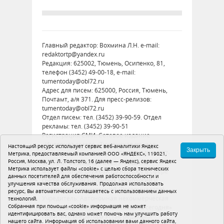
Главный редактор: Вохмина Л.Н. e-mail:
redaktortp@yandex.ru
Редакция: 625002, Тюмень, Осипенко, 81,
телефон (3452) 49-00-18, e-mail:
tumentoday@obl72.ru
Адрес для писем: 625000, Россия, Тюмень,
Почтамт, а/я 371. Для пресс-релизов:
tumentoday@obl72.ru
Отдел писем: тел. (3452) 39-90-59. Отдел
рекламы: тел. (3452) 39-90-51
Регистрация СМИ: Сетевое издание
«Интернет-газета «Тюменская правда»,
Настоящий ресурс использует сервис веб-аналитики Яндекс
Закрыть
регистрационный номер СМИ Эл № ФС77-
Метрика, предоставляемый компанией ООО «ЯНДЕКС», 119021,
Россия, Москва, ул. Л. Толстого, 16 (далее — Яндекс), сервис Яндекс
86575 от 26 декабря 2023 г. выдано
Метрика использует файлы «cookie» с целью сбора технических
Федеральной службой по надзору в сфере
данных посетителей для обеспечения работоспособности и
связи, информационных технологий и
улучшения качества обслуживания. Продолжая использовать
массовых коммуникаций (Роскомнадзор)
ресурс, Вы автоматически соглашаетесь с использованием данных
Учредитель: Автономная некоммерческая
технологий.
Собранная при помощи «cookie» информация не может
организация «Тюменская область сегодня»
идентифицировать вас, однако может помочь нам улучшить работу
Политика оператора
Устав редакции
нашего сайта. Информация об использовании вами данного сайта,