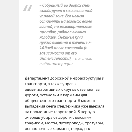
– Собранный во дворах снег
складируют в согласованной
управой зоне. Его нельзя
оставлять на газонах, возле
зданий, на межквартальных
проездах, рядом с люками
колодцев. Снежные кучи
нужно вывезти в течение 7-
14 дней после снегопада (в
зависимости от его
интенсивности)
,
– пояснили
в администрации.
Департамент дорожной инфраструктуры и
транспорта, а также управы
административных округов отвечают за
дороги, остановки и карманы для
общественного транспорта. В момент
выпадения снега спецтехника уже выехала
на прометание территорий. В первую
очередь убирают дороги с высоким
трафиком, мосты, путепроводы, тротуары,
остановочные карманы, подходы к