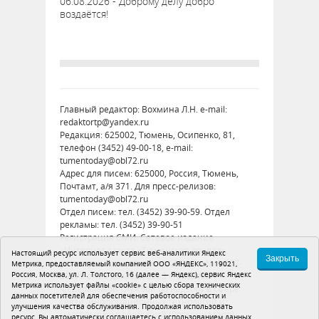
06.08.2026 - Доброму делу добро
воздаётся!
Главный редактор: Вохмина Л.Н. e-mail:
redaktortp@yandex.ru
Редакция: 625002, Тюмень, Осипенко, 81,
телефон (3452) 49-00-18, e-mail:
tumentoday@obl72.ru
Адрес для писем: 625000, Россия, Тюмень,
Почтамт, а/я 371. Для пресс-релизов:
tumentoday@obl72.ru
Отдел писем: тел. (3452) 39-90-59. Отдел
рекламы: тел. (3452) 39-90-51
Регистрация СМИ: Сетевое издание
«Интернет-газета «Тюменская правда»,
Настоящий ресурс использует сервис веб-аналитики Яндекс
Закрыть
регистрационный номер СМИ Эл № ФС77-
Метрика, предоставляемый компанией ООО «ЯНДЕКС», 119021,
Россия, Москва, ул. Л. Толстого, 16 (далее — Яндекс), сервис Яндекс
86575 от 26 декабря 2023 г. выдано
Метрика использует файлы «cookie» с целью сбора технических
Федеральной службой по надзору в сфере
данных посетителей для обеспечения работоспособности и
связи, информационных технологий и
улучшения качества обслуживания. Продолжая использовать
массовых коммуникаций (Роскомнадзор)
ресурс, Вы автоматически соглашаетесь с использованием данных