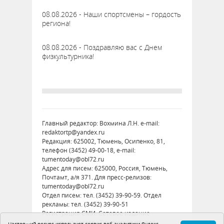
08.08.2026 - Наши спортсмены – гордость
региона!
08.08.2026 - Поздравляю вас с Днем
физкультурника!
Главный редактор: Вохмина Л.Н. e-mail:
redaktortp@yandex.ru
Редакция: 625002, Тюмень, Осипенко, 81,
телефон (3452) 49-00-18, e-mail:
tumentoday@obl72.ru
Адрес для писем: 625000, Россия, Тюмень,
Почтамт, а/я 371. Для пресс-релизов:
tumentoday@obl72.ru
Отдел писем: тел. (3452) 39-90-59. Отдел
рекламы: тел. (3452) 39-90-51
Регистрация СМИ: Сетевое издание
«Интернет-газета «Тюменская правда»,