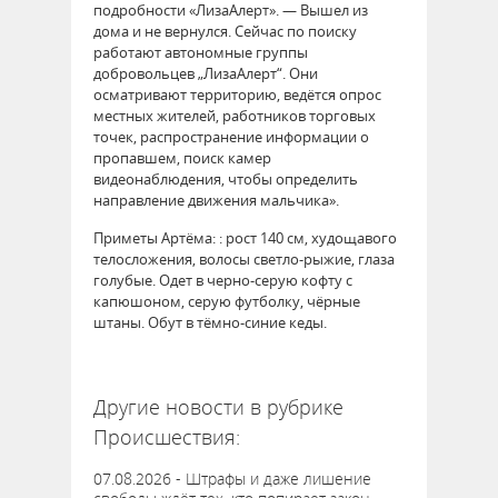
подробности «ЛизаАлерт». — Вышел из
дома и не вернулся. Сейчас по поиску
работают автономные группы
добровольцев „ЛизаАлерт“. Они
осматривают территорию, ведётся опрос
местных жителей, работников торговых
точек, распространение информации о
пропавшем, поиск камер
видеонаблюдения, чтобы определить
направление движения мальчика».
Приметы Артёма: : рост 140 см, худощавого
телосложения, волосы светло-рыжие, глаза
голубые. Одет в черно-серую кофту с
капюшоном, серую футболку, чёрные
штаны. Обут в тёмно-синие кеды.
62852
Другие новости в рубрике
Происшествия:
07.08.2026 - Штрафы и даже лишение