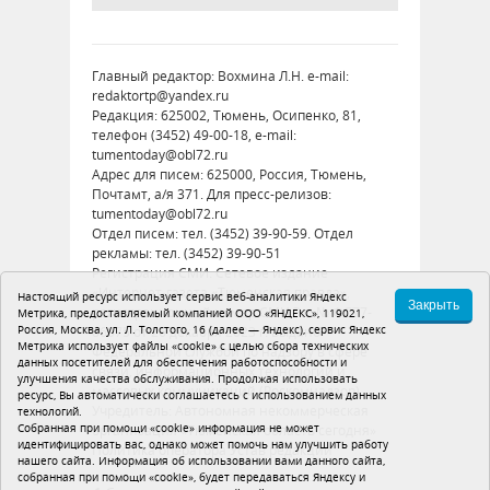
Главный редактор: Вохмина Л.Н. e-mail:
redaktortp@yandex.ru
Редакция: 625002, Тюмень, Осипенко, 81,
телефон (3452) 49-00-18, e-mail:
tumentoday@obl72.ru
Адрес для писем: 625000, Россия, Тюмень,
Почтамт, а/я 371. Для пресс-релизов:
tumentoday@obl72.ru
Отдел писем: тел. (3452) 39-90-59. Отдел
рекламы: тел. (3452) 39-90-51
Регистрация СМИ: Сетевое издание
«Интернет-газета «Тюменская правда»,
Настоящий ресурс использует сервис веб-аналитики Яндекс
Закрыть
регистрационный номер СМИ Эл № ФС77-
Метрика, предоставляемый компанией ООО «ЯНДЕКС», 119021,
Россия, Москва, ул. Л. Толстого, 16 (далее — Яндекс), сервис Яндекс
86575 от 26 декабря 2023 г. выдано
Метрика использует файлы «cookie» с целью сбора технических
Федеральной службой по надзору в сфере
данных посетителей для обеспечения работоспособности и
связи, информационных технологий и
улучшения качества обслуживания. Продолжая использовать
массовых коммуникаций (Роскомнадзор)
ресурс, Вы автоматически соглашаетесь с использованием данных
Учредитель: Автономная некоммерческая
технологий.
Собранная при помощи «cookie» информация не может
организация «Тюменская область сегодня»
идентифицировать вас, однако может помочь нам улучшить работу
Политика оператора
Устав редакции
нашего сайта. Информация об использовании вами данного сайта,
собранная при помощи «cookie», будет передаваться Яндексу и