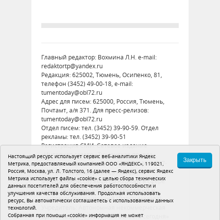
Главный редактор: Вохмина Л.Н. e-mail:
redaktortp@yandex.ru
Редакция: 625002, Тюмень, Осипенко, 81,
телефон (3452) 49-00-18, e-mail:
tumentoday@obl72.ru
Адрес для писем: 625000, Россия, Тюмень,
Почтамт, а/я 371. Для пресс-релизов:
tumentoday@obl72.ru
Отдел писем: тел. (3452) 39-90-59. Отдел
рекламы: тел. (3452) 39-90-51
Регистрация СМИ: Сетевое издание
«Интернет-газета «Тюменская правда»,
Настоящий ресурс использует сервис веб-аналитики Яндекс
Закрыть
регистрационный номер СМИ Эл № ФС77-
Метрика, предоставляемый компанией ООО «ЯНДЕКС», 119021,
Россия, Москва, ул. Л. Толстого, 16 (далее — Яндекс), сервис Яндекс
86575 от 26 декабря 2023 г. выдано
Метрика использует файлы «cookie» с целью сбора технических
Федеральной службой по надзору в сфере
данных посетителей для обеспечения работоспособности и
связи, информационных технологий и
улучшения качества обслуживания. Продолжая использовать
массовых коммуникаций (Роскомнадзор)
ресурс, Вы автоматически соглашаетесь с использованием данных
Учредитель: Автономная некоммерческая
технологий.
Собранная при помощи «cookie» информация не может
организация «Тюменская область сегодня»