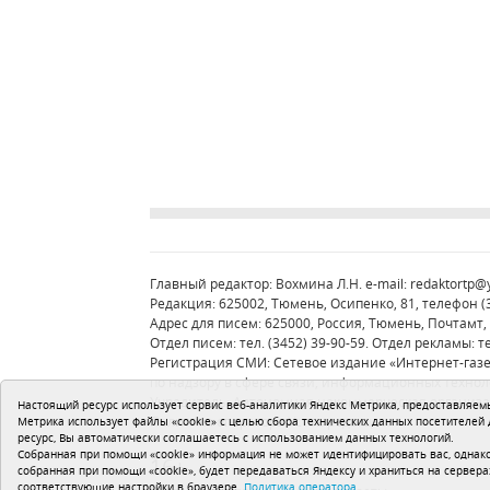
Главный редактор: Вохмина Л.Н. e-mail:
redaktortp@
Редакция: 625002, Тюмень, Осипенко, 81, телефон (34
Адрес для писем: 625000, Россия, Тюмень, Почтамт, 
Отдел писем: тел. (3452) 39-90-59. Отдел рекламы: те
Регистрация СМИ: Сетевое издание «Интернет-газ
по надзору в сфере связи, информационных техно
Учредитель: Автономная некоммерческая организа
Настоящий ресурс использует сервис веб-аналитики Яндекс Метрика, предоставляемый
Политика оператора
Устав редакции
Метрика использует файлы «cookie» с целью сбора технических данных посетителей
ресурс, Вы автоматически соглашаетесь с использованием данных технологий.
Собранная при помощи «cookie» информация не может идентифицировать вас, однако
16+
собранная при помощи «cookie», будет передаваться Яндексу и храниться на сервера
соответствующие настройки в браузере.
Политика оператора