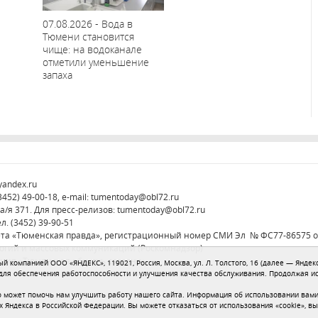
07.08.2026 - Вода в
Тюмени становится
чище: на водоканале
отметили уменьшение
запаха
yandex.ru
52) 49-00-18, e-mail:
tumentoday@obl72.ru
а/я 371. Для пресс-релизов:
tumentoday@obl72.ru
л. (3452) 39-90-51
ета «Тюменская правда», регистрационный номер СМИ Эл № ФС77-86575 от
логий и массовых коммуникаций (Роскомнадзор)
ция «Тюменская область сегодня»
 компанией ООО «ЯНДЕКС», 119021, Россия, Москва, ул. Л. Толстого, 16 (далее — Яндекс
 для обеспечения работоспособности и улучшения качества обслуживания. Продолжая и
 может помочь нам улучшить работу нашего сайта. Информация об использовании вами 
х Яндекса в Российской Федерации. Вы можете отказаться от использования «cookie», в