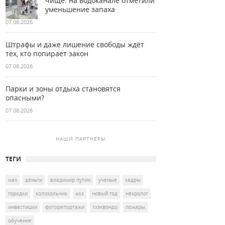
чище: на водоканале отметили
уменьшение запаха
07.08.2026
Штрафы и даже лишение свободы ждёт
тех, кто попирает закон
07.08.2026
Парки и зоны отдыха становятся
опасными?
07.08.2026
НАШИ ПАРТНЕРЫ
ТЕГИ
мах
деньги
владимир путин
ученые
кадры
городки
колокольчик
жкх
новый год
некролог
инвестиции
фоторепортажи
тхэквондо
пожары
обучение