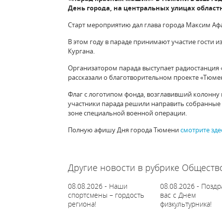
День города, на центральных улицах област
Старт мероприятию дал глава города Максим Аф
В этом году в параде принимают участие гости и
Кургана.
Организатором парада выступает радиостанция 
рассказали о благотворительном проекте «Тюме
Флаг с логотипом фонда, возглавивший колонну 
участники парада решили направить собранные 
зоне специальной военной операции.
Полную афишу Дня города Тюмени
смотрите зде
62339
Другие новости в рубрике Обществ
08.08.2026 - Наши
08.08.2026 - Позд
спортсмены – гордость
вас с Днем
региона!
физкультурника!