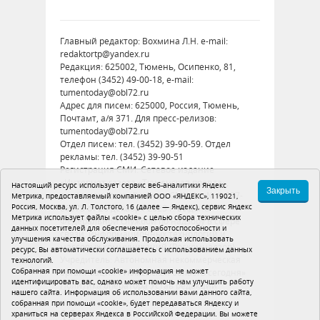
Главный редактор: Вохмина Л.Н. e-mail:
redaktortp@yandex.ru
Редакция: 625002, Тюмень, Осипенко, 81,
телефон (3452) 49-00-18, e-mail:
tumentoday@obl72.ru
Адрес для писем: 625000, Россия, Тюмень,
Почтамт, а/я 371. Для пресс-релизов:
tumentoday@obl72.ru
Отдел писем: тел. (3452) 39-90-59. Отдел
рекламы: тел. (3452) 39-90-51
Регистрация СМИ: Сетевое издание
«Интернет-газета «Тюменская правда»,
Настоящий ресурс использует сервис веб-аналитики Яндекс
Закрыть
регистрационный номер СМИ Эл № ФС77-
Метрика, предоставляемый компанией ООО «ЯНДЕКС», 119021,
Россия, Москва, ул. Л. Толстого, 16 (далее — Яндекс), сервис Яндекс
86575 от 26 декабря 2023 г. выдано
Метрика использует файлы «cookie» с целью сбора технических
Федеральной службой по надзору в сфере
данных посетителей для обеспечения работоспособности и
связи, информационных технологий и
улучшения качества обслуживания. Продолжая использовать
массовых коммуникаций (Роскомнадзор)
ресурс, Вы автоматически соглашаетесь с использованием данных
Учредитель: Автономная некоммерческая
технологий.
Собранная при помощи «cookie» информация не может
организация «Тюменская область сегодня»
идентифицировать вас, однако может помочь нам улучшить работу
Политика оператора
Устав редакции
нашего сайта. Информация об использовании вами данного сайта,
собранная при помощи «cookie», будет передаваться Яндексу и
16+
храниться на серверах Яндекса в Российской Федерации. Вы можете