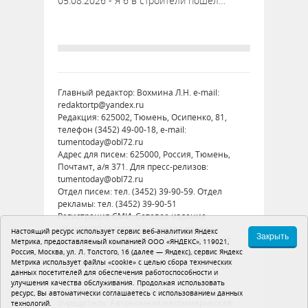
05.08.2026 - Я б в строители пошёл…
Главный редактор: Вохмина Л.Н. e-mail:
redaktortp@yandex.ru
Редакция: 625002, Тюмень, Осипенко, 81,
телефон (3452) 49-00-18, e-mail:
tumentoday@obl72.ru
Адрес для писем: 625000, Россия, Тюмень,
Почтамт, а/я 371. Для пресс-релизов:
tumentoday@obl72.ru
Отдел писем: тел. (3452) 39-90-59. Отдел
рекламы: тел. (3452) 39-90-51
Регистрация СМИ: Сетевое издание
«Интернет-газета «Тюменская правда»,
Настоящий ресурс использует сервис веб-аналитики Яндекс
Закрыть
регистрационный номер СМИ Эл № ФС77-
Метрика, предоставляемый компанией ООО «ЯНДЕКС», 119021,
Россия, Москва, ул. Л. Толстого, 16 (далее — Яндекс), сервис Яндекс
86575 от 26 декабря 2023 г. выдано
Метрика использует файлы «cookie» с целью сбора технических
Федеральной службой по надзору в сфере
данных посетителей для обеспечения работоспособности и
связи, информационных технологий и
улучшения качества обслуживания. Продолжая использовать
массовых коммуникаций (Роскомнадзор)
ресурс, Вы автоматически соглашаетесь с использованием данных
Учредитель: Автономная некоммерческая
технологий.