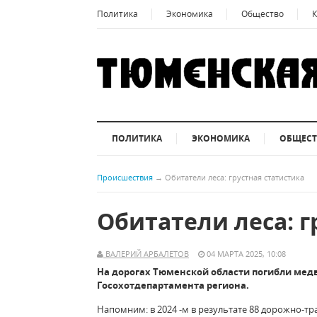
Политика
Экономика
Общество
К
ПОЛИТИКА
ЭКОНОМИКА
ОБЩЕС
Происшествия
→
Обитатели леса: грустная статистика
Обитатели леса: г
ВАЛЕРИЙ АРБАЛЕТОВ
04 МАРТА 2025, 10:08
На дорогах Тюменской области погибли медв
Госохотдепартамента региона.
Напомним: в 2024 -м в результате 88 дорожно-тр