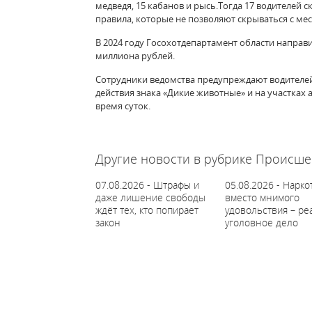
медведя, 15 кабанов и рысь.Тогда 17 водителей 
правила, которые не позволяют скрываться с м
В 2024 году Госохотдепартамент области направ
миллиона рублей.
Сотрудники ведомства предупреждают водителей
действия знака «Дикие животные» и на участках
время суток.
61267
Другие новости в рубрике Происше
07.08.2026 - Штрафы и
05.08.2026 - Нарко
даже лишение свободы
вместо мнимого
ждёт тех, кто попирает
удовольствия – ре
закон
уголовное дело