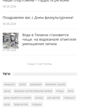
Наши спортсмены – гордость региона!
08.08.2026
Поздравляю вас с Днем физкультурника!
08.08.2026
Вода в Тюмени становится
чище: на водоканале отметили
уменьшение запаха
07.08.2026
НАШИ ПАРТНЕРЫ
ТЕГИ
некролог
грипп
здоровье
военная служба
цены
великая отечественная война
птицы
лето
день памяти и скорби
кампус
для детей
тобольск
лдпр
творчество
городки