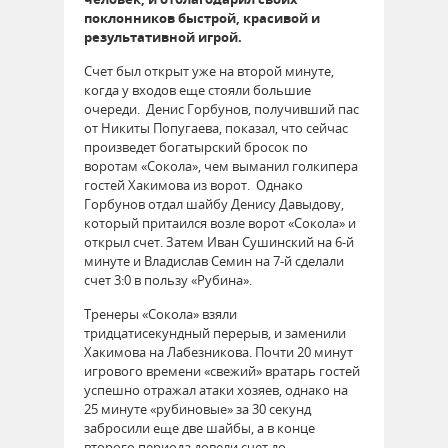
поклонников быстрой, красивой и
результативной игрой.
Счет был открыт уже на второй минуте,
когда у входов еще стояли большие
очереди. Денис Горбунов, получивший пас
от Никиты Попугаева, показал, что сейчас
произведет богатырский бросок по
воротам «Сокола», чем выманил голкипера
гостей Хакимова из ворот. Однако
Горбунов отдал шайбу Денису Давыдову,
который притаился возле ворот «Сокола» и
открыл счет. Затем Иван Сушинский на 6-й
минуте и Владислав Семин на 7-й сделали
счет 3:0 в пользу «Рубина».
Тренеры «Сокола» взяли
тридцатисекундный перерыв, и заменили
Хакимова на Лабезникова. Почти 20 минут
игрового времени «свежий» вратарь гостей
успешно отражал атаки хозяев, однако на
25 минуте «рубиновые» за 30 секунд
забросили еще две шайбы, а в конце
второго периода довели счет до