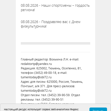
08.08.2026 - Наши спортсмены – гордость
региона!
08.08.2026 - Поздравляю вас с Днем
физкультурника!
Главный редактор: Вохмина Л.Н. e-mail:
redaktortp@yandex.ru
Редакция: 625002, Тюмень, Осипенко, 81,
телефон (3452) 49-00-18, e-mail:
tumentoday@obl72.ru
Адрес для писем: 625000, Россия, Тюмень,
Почтамт, а/я 371. Для пресс-релизов:
tumentoday@obl72.ru
Отдел писем: тел. (3452) 39-90-59. Отдел
рекламы: тел. (3452) 39-90-51
Регистрация СМИ: Сетевое издание
«Интернет-газета «Тюменская правда»,
Настоящий ресурс использует сервис веб-аналитики Яндекс