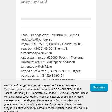
физкультурника!
Главный редактор: Вохмина Л.Н. e-mail:
redaktortp@yandex.ru
Редакция: 625002, Тюмень, Осипенко, 81,
телефон (3452) 49-00-18, e-mail:
tumentoday@obl72.ru
Адрес для писем: 625000, Россия, Тюмень,
Почтамт, а/я 371. Для пресс-релизов:
tumentoday@obl72.ru
Отдел писем: тел. (3452) 39-90-59. Отдел
рекламы: тел. (3452) 39-90-51
Регистрация СМИ: Сетевое издание
«Интернет-газета «Тюменская правда»,
Настоящий ресурс использует сервис веб-аналитики Яндекс
Закрыть
регистрационный номер СМИ Эл № ФС77-
Метрика, предоставляемый компанией ООО «ЯНДЕКС», 119021,
Россия, Москва, ул. Л. Толстого, 16 (далее — Яндекс), сервис Яндекс
86575 от 26 декабря 2023 г. выдано
Метрика использует файлы «cookie» с целью сбора технических
Федеральной службой по надзору в сфере
данных посетителей для обеспечения работоспособности и
связи, информационных технологий и
улучшения качества обслуживания. Продолжая использовать
массовых коммуникаций (Роскомнадзор)
ресурс, Вы автоматически соглашаетесь с использованием данных
Учредитель: Автономная некоммерческая
технологий.