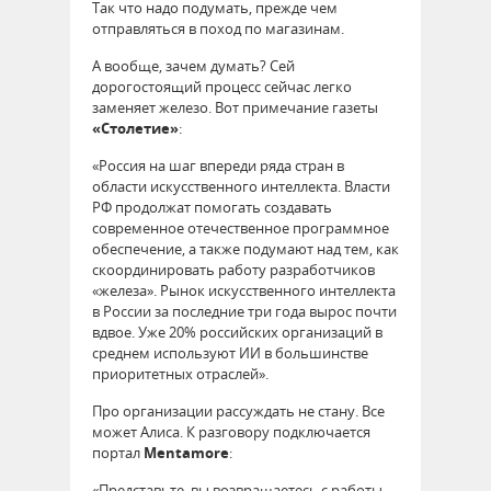
Так что надо подумать, прежде чем
отправляться в поход по магазинам.
А вообще, зачем думать? Сей
дорогостоящий процесс сейчас легко
заменяет железо. Вот примечание газеты
«Столетие»
:
«Россия на шаг впереди ряда стран в
области искусственного интеллекта. Власти
РФ продолжат помогать создавать
современное отечественное программное
обеспечение, а также подумают над тем, как
скоординировать работу разработчиков
«железа». Рынок искусственного интеллекта
в России за последние три года вырос почти
вдвое. Уже 20% российских организаций в
среднем используют ИИ в большинстве
приоритетных отраслей».
Про организации рассуждать не стану. Все
может Алиса. К разговору подключается
портал
Mentamore
:
«Представьте, вы возвращаетесь с работы,