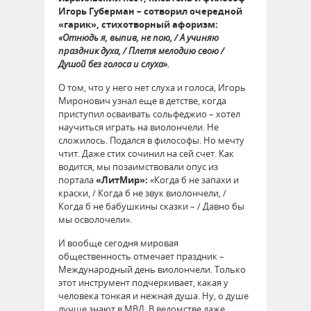
Игорь Губерман – сотворил очередной
«гарик», стихотворный афоризм:
«Отнюдь я, выпив, не пою, / А учиняю
праздник духа, / Плетя мелодию свою /
Душой без голоса и слуха».
О том, что у него нет слуха и голоса, Игорь
Миронович узнал еще в детстве, когда
приступил осваивать сольфеджио – хотел
научиться играть на виолончели. Не
сложилось. Подался в философы. Но мечту
чтит. Даже стих сочинил на сей счет. Как
водится, мы позаимствовали опус из
портала
«ЛитМир»:
«Когда б не запахи и
краски, / Когда б не звук виолончели, /
Когда б не бабушкины сказки – / Давно бы
мы осволочели».
И вообще сегодня мировая
общественность отмечает праздник –
Международный день виолончели. Только
этот инструмент подчеркивает, какая у
человека тонкая и нежная душа. Ну, о душе
лучше знают в МВД. В ведомстве даже