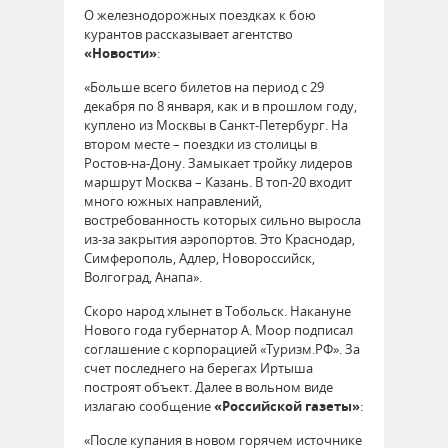
О железнодорожных поездках к бою
курантов рассказывает агентство
«Новости»
:
«Больше всего билетов на период с 29
декабря по 8 января, как и в прошлом году,
куплено из Москвы в Санкт-Петербург. На
втором месте – поездки из столицы в
Ростов-на-Дону. Замыкает тройку лидеров
маршрут Москва – Казань. В топ-20 входит
много южных направлений,
востребованность которых сильно выросла
из-за закрытия аэропортов. Это Краснодар,
Симферополь, Адлер, Новороссийск,
Волгоград, Анапа».
Скоро народ хлынет в Тобольск. Накануне
Нового года губернатор А. Моор подписал
соглашение с корпорацией «Туризм.РФ». За
счет последнего на берегах Иртыша
построят объект. Далее в вольном виде
излагаю сообщение
«Российской газеты»
:
«После купания в новом горячем источнике