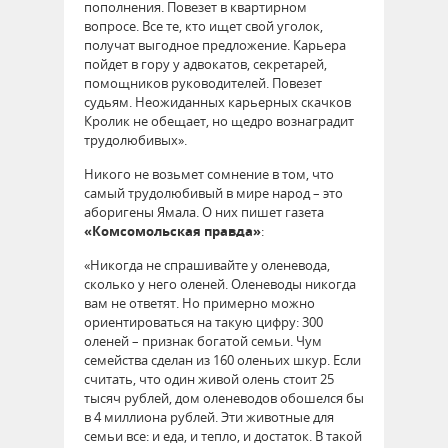
пополнения. Повезет в квартирном
вопросе. Все те, кто ищет свой уголок,
получат выгодное предложение. Карьера
пойдет в гору у адвокатов, секретарей,
помощников руководителей. Повезет
судьям. Неожиданных карьерных скачков
Кролик не обещает, но щедро вознаградит
трудолюбивых».
Никого не возьмет сомнение в том, что
самый трудолюбивый в мире народ – это
аборигены Ямала. О них пишет газета
«Комсомольская правда»
:
«Никогда не спрашивайте у оленевода,
сколько у него оленей. Оленеводы никогда
вам не ответят. Но примерно можно
ориентироваться на такую цифру: 300
оленей – признак богатой семьи. Чум
семейства сделан из 160 оленьих шкур. Если
считать, что один живой олень стоит 25
тысяч рублей, дом оленеводов обошелся бы
в 4 миллиона рублей. Эти животные для
семьи все: и еда, и тепло, и достаток. В такой