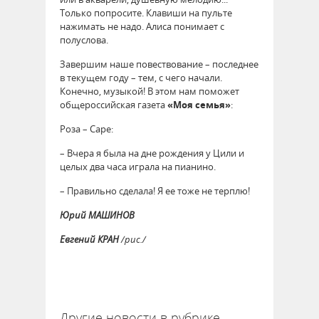
Только попросите. Клавиши на пульте
нажимать не надо. Алиса понимает с
полуслова.
Завершим наше повествование – последнее
в текущем году – тем, с чего начали.
Конечно, музыкой! В этом нам поможет
общероссийская газета
«Моя семья»
:
Роза – Саре:
– Вчера я была на дне рождения у Цили и
целых два часа играла на пианино.
– Правильно сделала! Я ее тоже не терплю!
Юрий МАШИНОВ
Евгений КРАН
/рис./
57229
Другие новости в рубрике