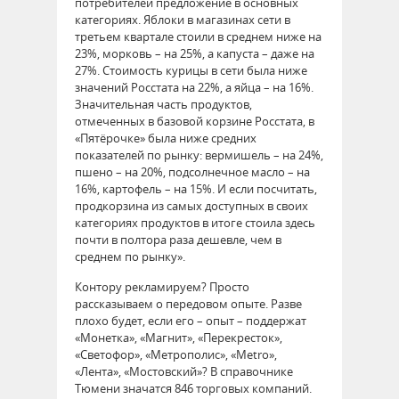
потребителей предложение в основных
категориях. Яблоки в магазинах сети в
третьем квартале стоили в среднем ниже на
23%, морковь – на 25%, а капуста – даже на
27%. Стоимость курицы в сети была ниже
значений Росстата на 22%, а яйца – на 16%.
Значительная часть продуктов,
отмеченных в базовой корзине Росстата, в
«Пятёрочке» была ниже средних
показателей по рынку: вермишель – на 24%,
пшено – на 20%, подсолнечное масло – на
16%, картофель – на 15%. И если посчитать,
продкорзина из самых доступных в своих
категориях продуктов в итоге стоила здесь
почти в полтора раза дешевле, чем в
среднем по рынку».
Контору рекламируем? Просто
рассказываем о передовом опыте. Разве
плохо будет, если его – опыт – поддержат
«Монетка», «Магнит», «Перекресток»,
«Светофор», «Метрополис», «Metro»,
«Лента», «Мостовский»? В справочнике
Тюмени значатся 846 торговых компаний.