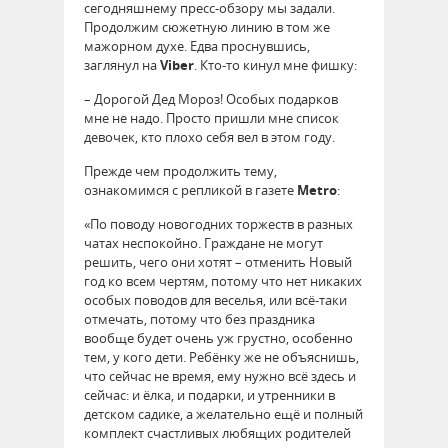
сегодняшнему пресс-обзору мы задали.
Продолжим сюжетную линию в том же
мажорном духе. Едва проснувшись,
заглянул на
Viber
. Кто-то кинул мне фишку:
– Дорогой Дед Мороз! Особых подарков
мне не надо. Просто пришли мне список
девочек, кто плохо себя вел в этом году.
Прежде чем продолжить тему,
ознакомимся с репликой в газете
Metro
:
«По поводу новогодних торжеств в разных
чатах неспокойно. Граждане не могут
решить, чего они хотят – отменить Новый
год ко всем чертям, потому что нет никаких
особых поводов для веселья, или всё-таки
отмечать, потому что без праздника
вообще будет очень уж грустно, особенно
тем, у кого дети. Ребёнку же не объяснишь,
что сейчас не время, ему нужно всё здесь и
сейчас: и ёлка, и подарки, и утренники в
детском садике, а желательно ещё и полный
комплект счастливых любящих родителей