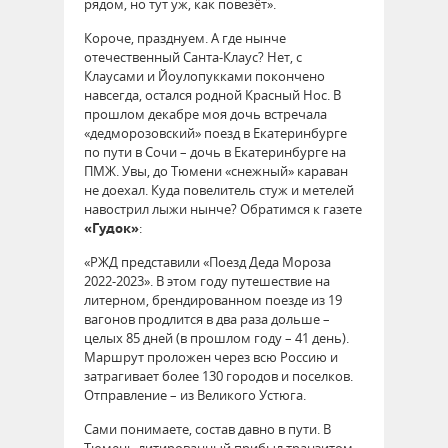
рядом, но тут уж, как повезёт».
Короче, празднуем. А где нынче
отечественный Санта-Клаус? Нет, с
Клаусами и Йоулопукками покончено
навсегда, остался родной Красный Нос. В
прошлом декабре моя дочь встречала
«дедморозовский» поезд в Екатеринбурге
по пути в Сочи – дочь в Екатеринбурге на
ПМЖ. Увы, до Тюмени «снежный» караван
не доехал. Куда повелитель стуж и метелей
навострил лыжи нынче? Обратимся к газете
«Гудок»
:
«РЖД представили «Поезд Деда Мороза
2022-2023». В этом году путешествие на
литерном, брендированном поезде из 19
вагонов продлится в два раза дольше –
целых 85 дней (в прошлом году – 41 день).
Маршрут проложен через всю Россию и
затрагивает более 130 городов и поселков.
Отправление – из Великого Устюга.
Сами понимаете, состав давно в пути. В
Тюмень литированный прибыл транзитом