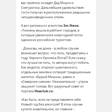
вас приятно охладят Дед Мороз и
Снегурочка. Дальнейшие удовольствия
гости получат в расположенном рядышком
четырехзвездочном отеле».
А вот реплика от агентства
Sm.News
:
«Тюмень вошла в рейтинг городов, в
которые увеличился новогодний поток
одиноких российских туристов».
...Дома вы, не дома – в любом случае
возникает вопрос: что пить, продвигаясь к
году Черного Кролика (Кота)? Если скажу,
что лучше не пить, то автора могут побить.
Как водится, откроют шампанского,
отдельные земляки сотворят традиционные
напитки: «Бурый Мишка», равно и
«Северное сияние». Нежелательно – утром
зашумит голова. Вот разумный совет от
портала
Heaclub.ru:
«Как быть, если не представляете себе
Новый год без алкоголя? В этом случае
купите живительное, но главное –