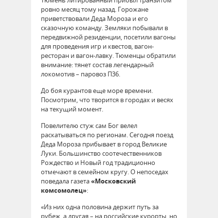
ровно месяц тому назад. Горожане
приветствовали Деда Мороза и его
сказочную команду. Земляки побывали в
передвижной резиденции, посетили вагоны
для проведения игр и квестов, вагон-
ресторан и вагон-лавку. Тюменцы обратили
внимание: тянет состав легендарный
локомотив – паровоз П36.
До боя курантов еще море времени.
Посмотрим, что творится в городах и весях
на текущий момент.
Повелителю стуж сам Бог велел
раскатываться по регионам. Сегодня поезд
Деда Мороза прибывает в город Великие
Луки. Большинство соотечественников
Рождество и Новый год традиционно
отмечают в семейном кругу. О непоседах
поведала газета
«Московский
комсомолец»
:
«Из них одна половина держит путь за
рубеж, а другая – на российские курорты, но