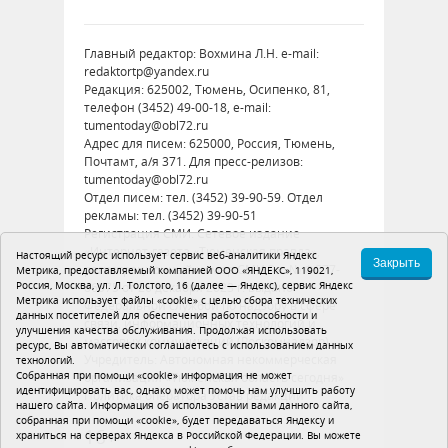
Главный редактор: Вохмина Л.Н. e-mail:
redaktortp@yandex.ru
Редакция: 625002, Тюмень, Осипенко, 81,
телефон (3452) 49-00-18, e-mail:
tumentoday@obl72.ru
Адрес для писем: 625000, Россия, Тюмень,
Почтамт, а/я 371. Для пресс-релизов:
tumentoday@obl72.ru
Отдел писем: тел. (3452) 39-90-59. Отдел
рекламы: тел. (3452) 39-90-51
Регистрация СМИ: Сетевое издание
«Интернет-газета «Тюменская правда»,
Настоящий ресурс использует сервис веб-аналитики Яндекс
Закрыть
регистрационный номер СМИ Эл № ФС77-
Метрика, предоставляемый компанией ООО «ЯНДЕКС», 119021,
Россия, Москва, ул. Л. Толстого, 16 (далее — Яндекс), сервис Яндекс
86575 от 26 декабря 2023 г. выдано
Метрика использует файлы «cookie» с целью сбора технических
Федеральной службой по надзору в сфере
данных посетителей для обеспечения работоспособности и
связи, информационных технологий и
улучшения качества обслуживания. Продолжая использовать
массовых коммуникаций (Роскомнадзор)
ресурс, Вы автоматически соглашаетесь с использованием данных
Учредитель: Автономная некоммерческая
технологий.
Собранная при помощи «cookie» информация не может
организация «Тюменская область сегодня»
идентифицировать вас, однако может помочь нам улучшить работу
Политика оператора
Устав редакции
нашего сайта. Информация об использовании вами данного сайта,
собранная при помощи «cookie», будет передаваться Яндексу и
16+
храниться на серверах Яндекса в Российской Федерации. Вы можете