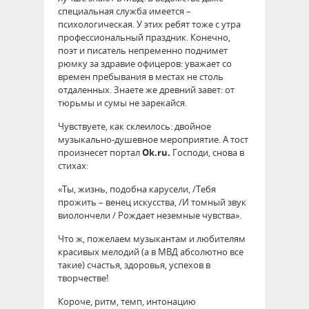
специальная служба имеется –
психологическая. У этих ребят тоже с утра
профессиональный праздник. Конечно,
поэт и писатель непременно поднимет
рюмку за здравие офицеров: уважает со
времен пребывания в местах не столь
отдаленных. Знаете же древний завет: от
тюрьмы и сумы не зарекайся.
Чувствуете, как склеилось: двойное
музыкально-душевное мероприятие. А тост
произнесет портал
Ok.ru.
Господи, снова в
стихах:
«Ты, жизнь, подобна карусели, /Тебя
прожить – венец искусства, /И томный звук
виолончели / Рождает неземные чувства».
Что ж, пожелаем музыкантам и любителям
красивых мелодий (а в МВД абсолютно все
такие) счастья, здоровья, успехов в
творчестве!
Короче, ритм, темп, интонацию