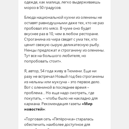
одежде, как малица, легко выдерживаешь
мороз в 50 градусов.
Блюда национальной кухни из оленины не
оставят равнодушными даже тех, кто не раз
пробовал это мясо. В чуме оно будет
вкуснее раз в 10, чем в любом ресторане.
Строганина из чира сведет с ума тех, кто
ценит свежую сырую деликатесную рыбу.
Ненцы предложат и строганину из оленины.
Тут все на большого любителя, но
попробовать стоит».
Я, автор, 54 года живу в Тюмени. Еще ни
разу не встречал Новый год без строганины
из нельмы или муксуна – это первое дело.
Вот с олениной в последнее время –
проблема... Но еще надо смотреть, где
покупать, – чтобы было не накладно для
кармана. Рекомендация газеты
«Мир
новостей»
:
«Торговая сеть «Пятёрочка» старалась
обеспечить наиболее доступное для