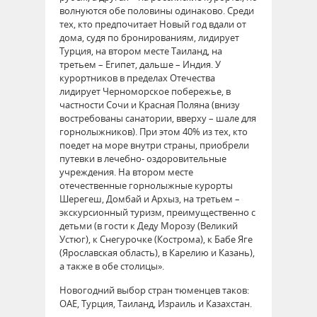
волнуются обе половины одинаково. Среди
тех, кто предпочитает Новый год вдали от
дома, судя по бронированиям, лидирует
Турция, на втором месте Таиланд, на
третьем – Египет, дальше – Индия. У
курортников в пределах Отечества
лидирует Черноморское побережье, в
частности Сочи и Красная Поляна (внизу
востребованы санатории, вверху – шале для
горнолыжников). При этом 40% из тех, кто
поедет на море внутри страны, приобрели
путевки в лечебно- оздоровительные
учреждения. На втором месте
отечественные горнолыжные курорты
Шерегеш, Домбай и Архыз, на третьем –
экскурсионный туризм, преимущественно с
детьми (в гости к Деду Морозу (Великий
Устюг), к Снегурочке (Кострома), к Бабе Яге
(Ярославская область), в Карелию и Казань),
а также в обе столицы».
Новогодний выбор стран тюменцев таков:
ОАЕ, Турция, Таиланд, Израиль и Казахстан.