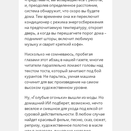
и, преодолев определенное расстояние,
система обнаружит, что скоро вы будете
дома. Тем временем она же переключит
кондиционер с режима энергосбережения
на предпочитаемую температуру, откроет
дверь, а когда вы перешагнете порог дома –
поднимет шторы, включит любимую
музыку и сварит крепкий кофе».
Нисколько не сомневаюсь, пробегая
глазами этот абзац в нашей газете, многие
читатели параллельно ломают головы над
текстом тоста, который зачитают под бой
курантов. Не парьтесь, умная машина
сочинит для вас произведение на самом
высоком художественном уровне.
Ну, «Голубые огоньки» вышли из моды. Но
домашний ИИ подберет, возможно, нечто
веселое и смешное для ухода под елкой от
суровой действительности. В любом случае
найдет красивый фильм, песню, сказ, сюжет,
репризу, художественное полотно в масле
или в акварели, душевную мелодию...