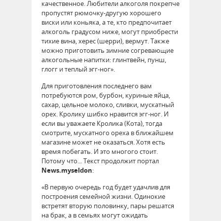
качественное. Любители алкоголя покрепче
пропустят рюмочку-другую хорошего
виски или коньяка, а те, кто предпочитает
алкоголь градусом ниже, могут приобрести
тихие вина, херес (шерри), вермут. Также
можно приготовить зимние согревающие
алкогольные напитки: глинтвейн, пунш,
глогг и теплый эгг-ног».
Для приготовления последнего вам
потребуются ром, бурбон, куриные яйца,
сахар, цельное молоко, сливки, мускатный
орех. Кролику шибко нравится эгг-ног. И
если вы уважаете Кролика (Кота), тогда
смотрите, мускатного ореха в ближайшем
магазине может не оказаться. Хотя есть
время побегать. И это многого стоит.
Потому что... Текст продолжит портал
News.myseldon
:
«В первую очередь год будет удачлив для
построения семейной жизни. Одинокие
встретят вторую половинку, пары решатся
на брак, а в семьях могут ожидать