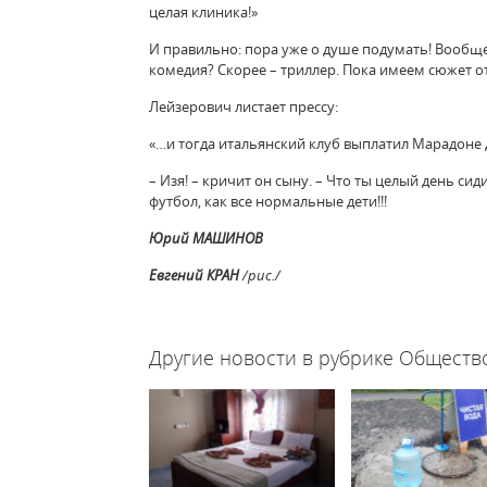
целая клиника!»
И правильно: пора уже о душе подумать! Вообще
комедия? Скорее – триллер. Пока имеем сюжет 
Лейзерович листает прессу:
«…и тогда итальянский клуб выплатил Марадоне
– Изя! – кричит он сыну. – Что ты целый день с
футбол, как все нормальные дети!!!
Юрий МАШИНОВ
Евгений КРАН
/рис./
56840
Другие новости в рубрике Обществ