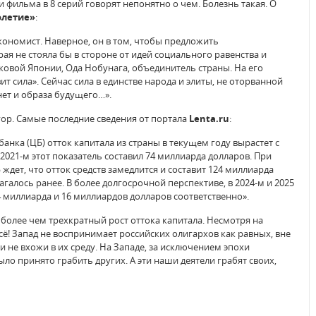
ои фильма в 8 серий говорят непонятно о чем. Болезнь такая. О
олетие»
:
ономист. Наверное, он в том, чтобы предложить
 не стояла бы в стороне от идей социального равенства и
овой Японии, Ода Нобунага, объединитель страны. На его
 сила». Сейчас сила в единстве народа и элиты, не оторванной
 нет и образа будущего…».
угор. Самые последние сведения от портала
Lenta.ru
:
нка (ЦБ) отток капитала из страны в текущем году вырастет с
 2021-м этот показатель составил 74 миллиарда долларов. При
 ждет, что отток средств замедлится и составит 124 миллиарда
галось ранее. В более долгосрочной перспективе, в 2024-м и 2025
54 миллиарда и 16 миллиардов долларов соответственно».
более чем трехкратный рост оттока капитала. Несмотря на
ё! Запад не воспринимает российских олигархов как равных, вне
ни не вхожи в их среду. На Западе, за исключением эпохи
ло принято грабить других. А эти наши деятели грабят своих,