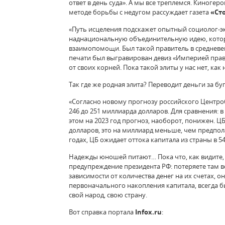
ответ в день суда». А мы все треплемся. Киногер
методе борьбы с недугом рассуждает газета
«Ст
«Путь исцеления подскажет опытный социолог-эк
наднациональную объединительную идею, которая
взаимопомощи. Был такой правитель в средневек
печати был выгравирован девиз «Империей правит
от своих корней. Пока такой элиты у нас нет, как
Так где же родная элита? Переводит деньги за б
«Согласно новому прогнозу российского Центроба
246 до 251 миллиарда долларов. Для сравнения: в
этом на 2023 год прогноз, наоборот, понижен. ЦБ
долларов, это на миллиард меньше, чем предпола
годах, ЦБ ожидает оттока капитала из страны в 
Надежды юношей питают… Пока что, как видите, 
предупреждение президента РФ: потеряете там вс
зависимости от количества денег на их счетах, о
первоначального накопления капитала, всегда бы
свой народ, свою страну.
Вот справка портала
Infox.ru
: