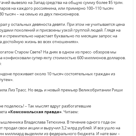
ачей вывезло на Запад средства на общую сумму более $5 трлн.
ларов на каждого россиянина, или примерно 100–110 тысяч
0 тысяч – на семью из двух пенсионеров.
рал у остальных девяноста девяти. При этом не учитывается цена
трудами поколений и присвоены узкой группой людей. Глядя на
я и стремительно нарастает буквально по месяцам запрос на
а достойную жизнь во всех отношениях».
огатом Старом Свете? На днях в одном из пресс- обзоров мы
ва конфисковали супер-яхту стоимостью 600 миллионов долларов.
:
ндоне проживает около 10 тысяч состоятельных граждан из
путем».
явила Лиз Трасс. Но ведь и новый премьер Великобритании Риши
не поделюсь! – Так мыслят вдруг разбогатевшие
зета
«Комсомольская правда»
. Читаем:
ышленника Владислава Тетюхина. В течение одного года он
лет продал свои акции и выручил 3,2 млрд рублей. И все ушло на
ин миллиард выделили из федерального бюджета. И нате вам –