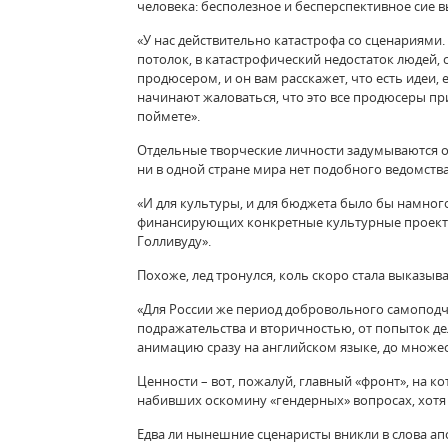
человека: бесполезное и бесперспективное сие 
«У нас действительно катастрофа со сценариями.
потолок, в катастрофический недостаток людей,
продюсером, и он вам расскажет, что есть идеи, 
начинают жаловаться, что это все продюсеры при
поймете».
Отдельные творческие личности задумываются об
ни в одной стране мира нет подобного ведомств
«И для культуры, и для бюджета было бы намно
финансирующих конкретные культурные проекты.
Голливуду».
Похоже, лед тронулся, коль скоро стала выказыв
«Для России же период добровольного самоподч
подражательства и вторичностью, от попыток дел
анимацию сразу на английском языке, до множест
Ценности – вот, пожалуй, главный «фронт», на к
набивших оскомину «гендерных» вопросах, хотя 
Едва ли нынешние сценаристы вникли в слова апос