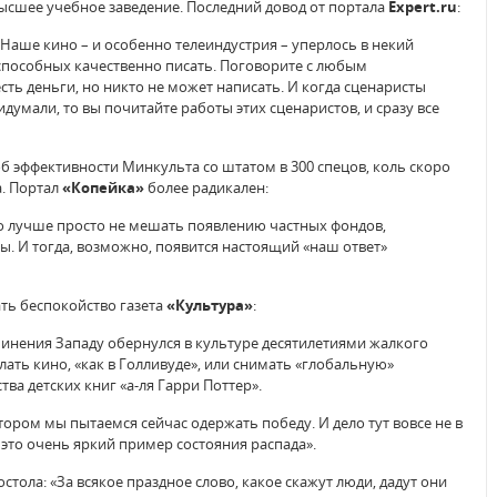
высшее учебное заведение. Последний довод от портала
Expert.ru
:
 Наше кино – и особенно телеиндустрия – уперлось в некий
 способных качественно писать. Поговорите с любым
есть деньги, но никто не может написать. И когда сценаристы
думали, то вы почитайте работы этих сценаристов, и сразу все
 эффективности Минкульта со штатом в 300 спецов, коль скоро
а. Портал
«Копейка»
более радикален:
го лучше просто не мешать появлению частных фондов,
 И тогда, возможно, появится настоящий «наш ответ»
ать беспокойство газета
«Культура»
:
инения Западу обернулся в культуре десятилетиями жалкого
ать кино, «как в Голливуде», или снимать «глобальную»
ва детских книг «а-ля Гарри Поттер».
отором мы пытаемся сейчас одержать победу. И дело тут вовсе не в
это очень яркий пример состояния распада».
тола: «За всякое праздное слово, какое скажут люди, дадут они