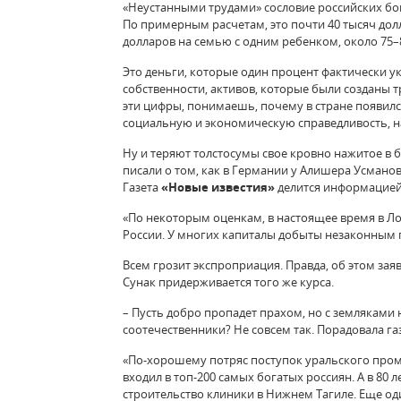
«Неустанными трудами» сословие российских бог
По примерным расчетам, это почти 40 тысяч дол
долларов на семью с одним ребенком, около 75–8
Это деньги, которые один процент фактически ук
собственности, активов, которые были созданы 
эти цифры, понимаешь, почему в стране появилс
социальную и экономическую справедливость, н
Ну и теряют толстосумы свое кровно нажитое в б
писали о том, как в Германии у Алишера Усмано
Газета
«Новые известия»
делится информацией
«По некоторым оценкам, в настоящее время в Ло
России. У многих капиталы добыты незаконным 
Всем грозит экспроприация. Правда, об этом за
Сунак придерживается того же курса.
– Пусть добро пропадет прахом, но с земляками 
соотечественники? Не совсем так. Порадовала га
«По-хорошему потряс поступок уральского пром
входил в топ‑200 самых богатых россиян. А в 80 
строительство клиники в Нижнем Тагиле. Еще од