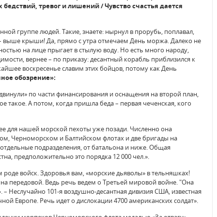
х бедствий, тревог и лишений / Чувство счастья дается
ной группе людей. Такие, знаете: нырнул в прорубь, поплавал,
 – выше крыши! Да, прямо с утра отмечаем День моржа. Далеко не
ностью на лице прыгает в стылую воду. Но есть много народу,
мости, вернее – по приказу: десантный корабль приблизился к
ижайшее воскресенье славим этих бойцов, потому как День
ное обозрение»:
адвинули» по части финансирования и оснащения на второй план,
ое такое. А потом, когда пришла беда – первая чеченская, кого
шее для нашей морской пехоты уже позади. Численно она
рном, Черноморском и Балтийском флотах и две бригады на
, отдельные подразделения, от батальона и ниже. Общая
на, предположительно это порядка 12 000 чел.».
 роде войск. Здоровья вам, «морские дьяволы» в тельняшках!
 на передовой. Ведь речь ведем о Третьей мировой войне. "Она
»
. – Неслучайно 101-я воздушно-десантная дивизия США, известная
ной Европе. Речь идет о дислокации 4700 американских солдат».