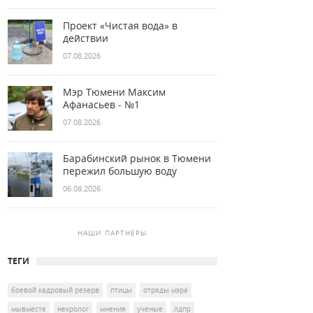
Проект «Чистая вода» в
действии
07.08.2026
Мэр Тюмени Максим
Афанасьев - №1
07.08.2026
Барабинский рынок в Тюмени
пережил большую воду
06.08.2026
НАШИ ПАРТНЕРЫ
ТЕГИ
боевой кадровый резерв
птицы
отряды мэра
мывместе
некролог
мнения
ученые
лдпр