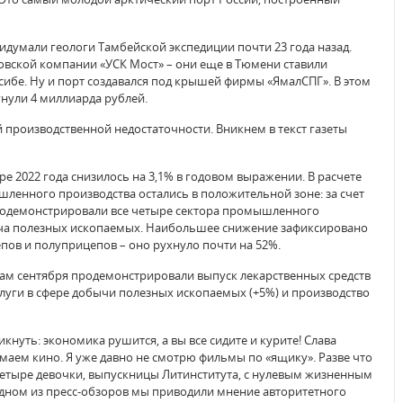
идумали геологи Тамбейской экспедиции почти 23 года назад.
вской компании «УСК Мост» – они еще в Тюмени ставили
сибе. Ну и порт создавался под крышей фирмы «ЯмалСПГ». В этом
гнули 4 миллиарда рублей.
й производственной недостаточности. Вникнем в текст газеты
е 2022 года снизилось на 3,1% в годовом выражении. В расчете
ленного производства остались в положительной зоне: за счет
продемонстрировали все четыре сектора промышленного
ыча полезных ископаемых. Наибольшее снижение зафиксировано
епов и полуприцепов – оно рухнуло почти на 52%.
гам сентября продемонстрировали выпуск лекарственных средств
слуги в сфере добычи полезных ископаемых (+5%) и производство
кнуть: экономика рушится, а вы все сидите и курите! Слава
маем кино. Я уже давно не смотрю фильмы по «ящику». Разве что
и-четыре девочки, выпускницы Литинститута, с нулевым жизненным
одном из пресс-обзоров мы приводили мнение авторитетного