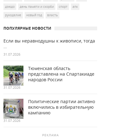
дзюдо
день памяти и скорби
спорт
апк
рукоделие
новый год
власть
ПОПУЛЯРНЫЕ НОВОСТИ
Если вы неравнодушны к живописи, тогда
…
31.07.2026
Тюменская область
представлена на Спартакиаде
народов России
31.07.2026
Политические партии активно
включились в избирательную
кампанию
31.07.2026
РЕКЛАМА