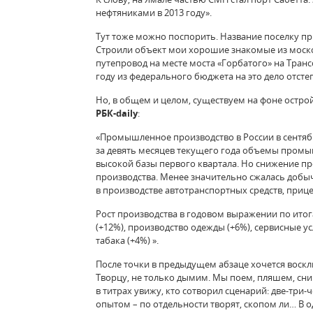
нефтяниками в 2013 году».
Тут тоже можно поспорить. Название поселку пр
Строили объект мои хорошие знакомые из моско
путепровод на месте моста «Горбатого» на Транс
году из федерального бюджета на это дело отсте
Но, в общем и целом, существуем на фоне остро
РБК-daily
:
«Промышленное производство в России в сентябр
за девять месяцев текущего года объемы промыш
высокой базы первого квартала. Но снижение 
производства. Менее значительно сжалась доб
в производстве автотранспортных средств, приц
Рост производства в годовом выражении по ито
(+12%), производство одежды (+6%), сервисные у
табака (+4%) ».
После точки в предыдущем абзаце хочется воскли
Творцу, не только дымим. Мы поем, пляшем, сни
в титрах увижу, кто сотворил сценарий: две-тр
опытом – по отдельности творят, скопом ли… В 