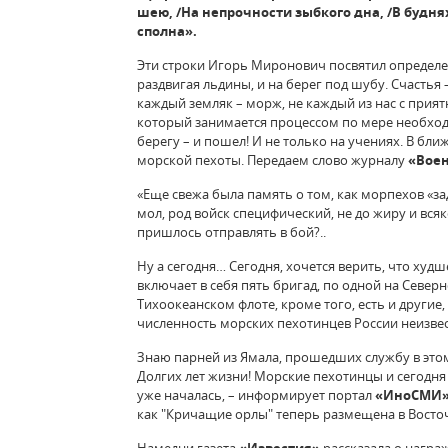
шею, /На непрочности зыбкого дна, /В будня
сполна».
Эти строки Игорь Миронович посвятил определен
раздвигая льдины, и на берег под шубу. Счастья
каждый земляк – морж, не каждый из нас с прият
который занимается процессом по мере необходи
берегу – и пошел! И не только на учениях. В бл
морской пехоты. Передаем слово журналу
«Воен
«Еще свежа была память о том, как морпехов «з
мол, род войск специфический, не до жиру и всяк
пришлось отправлять в бой?..
Ну а сегодня… Сегодня, хочется верить, что худ
включает в себя пять бригад, по одной на Севе
Тихоокеанском флоте, кроме того, есть и другие
численность морских пехотинцев России неизвест
Знаю парней из Ямала, прошедших службу в этом
Долгих лет жизни! Морские пехотинцы и сегодня
уже началась, – информирует портал
«ИноСМИ
как "Кричащие орлы" теперь размещена в Восточ