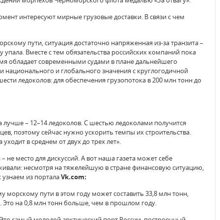
ждении морпехов Черноморского флота медалью «За отвагу».
момент интересуют мирные грузовые доставки. В связи с чем
орскому пути, ситуация достаточно напряженная из-за транзита –
ду упала. Вместе с тем обязательства российских компаний пока
ремя обладает современными судами в плане дальнейшего
и национального и глобального значения с круглогодичной
ести ледоколов: для обеспечения грузопотока в 200 млн тонн до
а лучше – 12–14 ледоколов. С шестью ледоколами получится
цев, поэтому сейчас нужно ускорить темпы их строительства.
уходит в среднем от двух до трех лет».
– не место для дискуссий. А вот наша газета может себе
кивали: несмотря на тяжелейшую в стране финансовую ситуацию,
х узнаем из портала
Vk.com:
 морскому пути в этом году может составить 33,8 млн тонн,
 Это на 0,8 млн тонн больше, чем в прошлом году.
. Это самый молодой арктический порт России, построенный