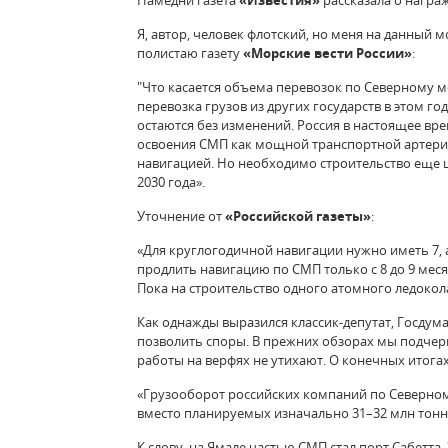
Намедни газета
«Известия»
рассказала о награ
Я, автор, человек флотский, но меня на данный 
полистаю газету
«Морские вести России»
:
"Что касается объема перевозок по Северному м
перевозка грузов из других государств в этом го
остаются без изменений. Россия в настоящее в
освоения СМП как мощной транспортной артери
навигацией. Но необходимо строительство еще ш
2030 года».
Уточнение от
«Российской газеты»
:
«Для круглогодичной навигации нужно иметь 7, 
продлить навигацию по СМП только с 8 до 9 меся
Пока на строительство одного атомного ледокола 
Как однажды выразился классик-депутат, Госдума 
позволить споры. В прежних обзорах мы подчер
работы на верфях не утихают. О конечных итога
«Грузооборот российских компаний по Северному
вместо планируемых изначально 31–32 млн тонн.
К слову, на Ямале частью СМП стал порт Сабетта