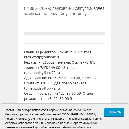
04.08.2026 - «Сладковский разгуляй» зовет
земляков на юбилейную встречу
Главный редактор: Вохмина Л.Н. e-mail:
redaktortp@yandex.ru
Редакция: 625002, Тюмень, Осипенко, 81,
телефон (3452) 49-00-18, e-mail:
tumentoday@obl72.ru
Адрес для писем: 625000, Россия, Тюмень,
Почтамт, а/я 371. Для пресс-релизов:
tumentoday@obl72.ru
Отдел писем: тел. (3452) 39-90-59. Отдел
рекламы: тел. (3452) 39-90-51
Регистрация СМИ: Сетевое издание
«Интернет-газета «Тюменская правда»,
Настоящий ресурс использует сервис веб-аналитики Яндекс
Закрыть
регистрационный номер СМИ Эл № ФС77-
Метрика, предоставляемый компанией ООО «ЯНДЕКС», 119021,
Россия, Москва, ул. Л. Толстого, 16 (далее — Яндекс), сервис Яндекс
86575 от 26 декабря 2023 г. выдано
Метрика использует файлы «cookie» с целью сбора технических
Федеральной службой по надзору в сфере
данных посетителей для обеспечения работоспособности и