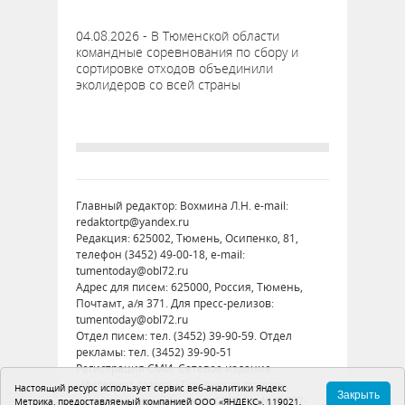
04.08.2026 - В Тюменской области
командные соревнования по сбору и
сортировке отходов объединили
эколидеров со всей страны
Главный редактор: Вохмина Л.Н. e-mail:
redaktortp@yandex.ru
Редакция: 625002, Тюмень, Осипенко, 81,
телефон (3452) 49-00-18, e-mail:
tumentoday@obl72.ru
Адрес для писем: 625000, Россия, Тюмень,
Почтамт, а/я 371. Для пресс-релизов:
tumentoday@obl72.ru
Отдел писем: тел. (3452) 39-90-59. Отдел
рекламы: тел. (3452) 39-90-51
Регистрация СМИ: Сетевое издание
«Интернет-газета «Тюменская правда»,
Настоящий ресурс использует сервис веб-аналитики Яндекс
Закрыть
регистрационный номер СМИ Эл № ФС77-
Метрика, предоставляемый компанией ООО «ЯНДЕКС», 119021,