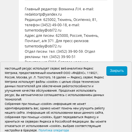
Главный редактор: Вохмина Л.Н. e-mail:
redaktortp@yandex.ru
Редакция: 625002, Тюмень, Осипенко, 81,
телефон (3452) 49-00-18, e-mail:
tumentoday@obl72.ru
Адрес для писем: 625000, Россия, Тюмень,
Почтамт, а/я 371. Для пресс-релизов:
tumentoday@obl72.ru
Отдел писем: тел. (3452) 39-90-59. Отдел
рекламы: тел. (3452) 39-90-51
Регистрация СМИ: Сетевое издание
«Интернет-газета «Тюменская правда»,
Настоящий ресурс использует сервис веб-аналитики Яндекс
Закрыть
регистрационный номер СМИ Эл № ФС77-
Метрика, предоставляемый компанией ООО «ЯНДЕКС», 119021,
Россия, Москва, ул. Л. Толстого, 16 (далее — Яндекс), сервис Яндекс
86575 от 26 декабря 2023 г. выдано
Метрика использует файлы «cookie» с целью сбора технических
Федеральной службой по надзору в сфере
данных посетителей для обеспечения работоспособности и
связи, информационных технологий и
улучшения качества обслуживания. Продолжая использовать
массовых коммуникаций (Роскомнадзор)
ресурс, Вы автоматически соглашаетесь с использованием данных
Учредитель: Автономная некоммерческая
технологий.
Собранная при помощи «cookie» информация не может
организация «Тюменская область сегодня»
идентифицировать вас, однако может помочь нам улучшить работу
Политика оператора
Устав редакции
нашего сайта. Информация об использовании вами данного сайта,
собранная при помощи «cookie», будет передаваться Яндексу и
16+
храниться на серверах Яндекса в Российской Федерации. Вы можете
отказаться от использования «cookie», выбрав соответствующие
Рекламодателям
История газеты
настройки в браузере.
Политика оператора